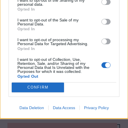
I want to opt-out of the Sharing of my
personal data.
Opted In
I want to opt-out of the Sale of my
Frasig Kycklingschnitzel | Filip Poon
Personal Data.
Opted In
Halloj Spiskrigare! Nu blir det Kyckling schnitzel! ”I Betalt
samarbete med Tryffelsvinet och Vinet: Chateau Bonnet
I want to opt-out of processing my
Blanc” Här hittar du mer information: https://tryffelsvinet.se/
Personal Data for Targeted Advertising.
Opted In
https://tryffelsvinet.se/produkter/2020-ch… Vinet: Chateau
Bonnet Blanc https://www.systembolaget.se/produkt/vin/c…
I want to opt-out of Collection, Use,
Retention, Sale, and/or Sharing of my
Här hittar du min KOKBOK ”FAVORITER”
Personal Data that Is Unrelated with the
https://www.adlibris.com/se/bok/favoriter-… Här Finns Jag
Purposes for which it was collected.
Ny bok!
Opted Out
på TikTok: https://www.tiktok.com/@filippoon Och här på
Asiatiska favoriter
Instagram: @filippoon https://www.instagram.com/filippoon/
CONFIRM
För jobbkontakt: Filipp8n@gmail.com
I Asiatiska favoriter hittar du den godaste maten från
______________________________ Recept: Frasig Kyckling …
Asien i en och samma bok. En grundkokbok med 65
Continued
Data Deletion
Data Access
Privacy Policy
smaksäkra recept som är enkla att följa från Kina, Japan,
Korea, Vietnam och Thailand.