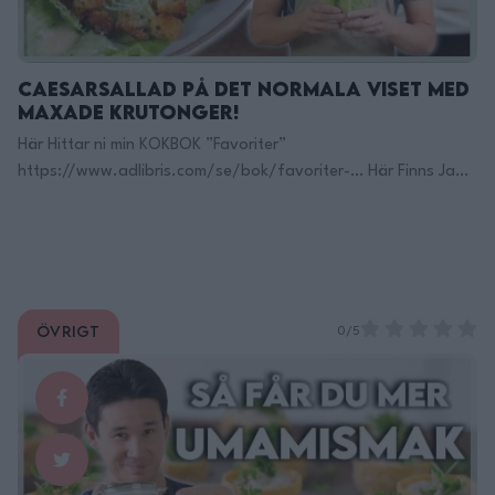
https://adtr.co/zws3YS …
Continued
Caesarsallad på det normala viset med
MAXADE Krutonger!
Här Hittar ni min KOKBOK ”Favoriter”
https://www.adlibris.com/se/bok/favoriter-… Här Finns Jag
på TikTok: https://www.tiktok.com/@filippoon Och här på
Instagram: @filippoon https://www.instagram.com/filippoon/
För jobbkontakt: Filipp8n@gmail.com
______________________________
______________________________ MIN KÖKSUTRUSTNING:
Övrigt
Kockkniv Denna rekomenderar jag!: https://adtr.co/YbViUB
0/5
Fancy Kockniv: https://adtr.co/slFyk3 Brödkniv:
https://adtr.co/XmcR9r Bästa kniv setet:
https://adtr.co/zws3YS Lång trancherkniv:
https://adtr.co/FXJmRZ Dunderkniv: https://adtr.co/z8f5PA
Kinesisk hacka: https://adtr.co/utac40 Knivblock:
https://adtr.co/x8wSYs Kniv slip jag använder: