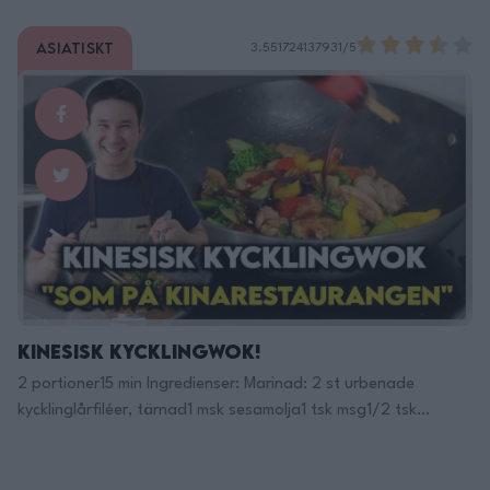
tomatpure1/2 tsk tabsco2.5dl gräddesalt & peppar Servera
med: Kokt ris och persilja Gör så här: Skiva korven och alla
Asiatiskt
3.551724137931/5
grönsaker. Stek sedan korven på medelhög värme i en
stekpanna tills lätt gyllende, ca …
Continued
Kinesisk Kycklingwok!
2 portioner15 min Ingredienser: Marinad: 2 st urbenade
kycklinglårfiléer, tärnad1 msk sesamolja1 tsk msg1/2 tsk
vitpeppar3 msk japansk soja Wok: 1/2 gul paprika, tärnad1/2
röd paprika, tärnad2 st selleristjälk, grovt delad4 cm stor
ingefära, strimlad2 st vitlöksklyftor, skivad1 st broccoli, grovt