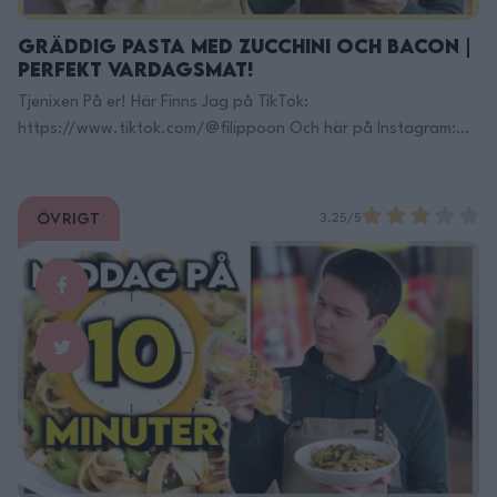
Gräddig Pasta med Zucchini och Bacon |
Perfekt Vardagsmat!
Tjenixen På er! Här Finns Jag på TikTok:
https://www.tiktok.com/@filippoon Och här på Instagram:
@filippoon https://www.instagram.com/filippoon/ För
jobbkontakt: Filipp8n@gmail.com
______________________________ Recept: Gräddig pasta med
Övrigt
3.25/5
zucchini och bacon: 2portioner 15min ingredienser: valfri
pasta, jag använde mig av tortiglioni 1/2 zucchini, skivad 2st
vitlöksklyftor, skivad 1-2packet bacon, tärnat 1-2kvistar
timjan eller 1/2tsk torkad timjan 2-3dl grädde salt peppar …
Continued