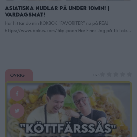
Asiatiska Nudlar på under 10min! |
Vardagsmat!
Här hittar du min KOKBOK ”FAVORITER” nu på REA!
https://www.bokus.com/filip-poon Här Finns Jag på TikTok:
https://www.tiktok.com/@filippoon Och här på Instagram:
@filippoon https://www.instagram.com/filippoon/ För
jobbkontakt: Filipp8n@gmail.com
______________________________ Recept: Livets Nudlar- Mina
absoluta favorit nudlar under vardagen: Välj vilka nudlar du
Övrigt
vill, blanda såsen och ha i nudlarna, klart! Så enkelt är det!
0/5
Under vissa veckor av …
Continued