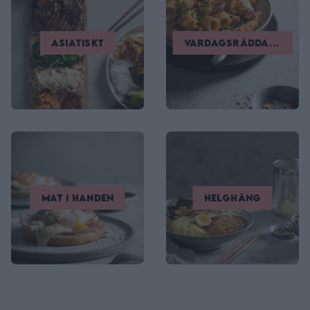
Asiatiskt
Vardagsräddare
Mat i handen
Helghäng