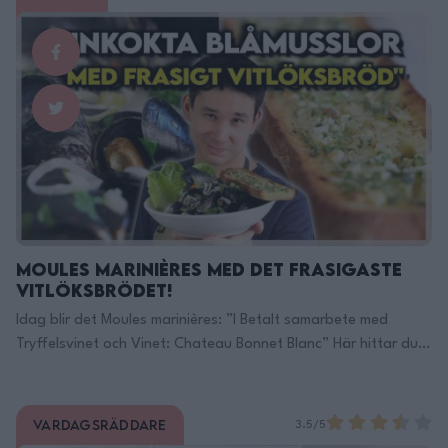
Moules Marinières med det Frasigaste
Vitlöksbrödet!
Idag blir det Moules marinières: ”I Betalt samarbete med
Tryffelsvinet och Vinet: Chateau Bonnet Blanc” Här hittar du
mer information: https://tryffelsvinet.se/
https://tryffelsvinet.se/produkter/2020-ch… Vinet: Chateau
Bonnet Blanc https://www.systembolaget.se/produkt/vin/c…
Vardagsräddare
3.5/5
Här hittar du min KOKBOK ”FAVORITER”