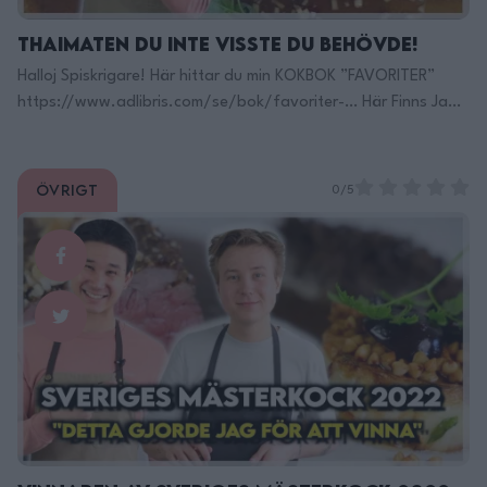
Thaimaten Du inte visste du Behövde!
Halloj Spiskrigare! Här hittar du min KOKBOK ”FAVORITER”
https://www.adlibris.com/se/bok/favoriter-… Här Finns Jag
på TikTok: https://www.tiktok.com/@filippoon Och här på
Instagram: @filippoon https://www.instagram.com/filippoon/
För jobbkontakt: Filipp8n@gmail.com
Övrigt
0/5
______________________________ Recept: Pla Kapong Neung
Manao – Ångad fisk med lime Våga gå utanför din
komfortzon och ånga en hel fisk, huvud och allt! Alltså på
riktigt det här är så …
Continued