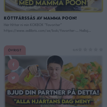
Köttfärssås av Mamma Poon!
Här Hittar ni min KOKBOK ”Favoriter”
https://www.adlibris.com/se/bok/favoriter-… Halloj
Spiskrigare! Nu blir det Mammas Köttfärssås Här Finns Jag på
TikTok: https://www.tiktok.com/@filippoon Och här på
Instagram: @filippoon https://www.instagram.com/filippoon/
Övrigt
0/5
För jobbkontakt: Filipp8n@gmail.com
______________________________ Recept: Mamma Poons
Köttfärssås: 500g blandfärs 1 gullök, finhackad 3
vitlöksklyftor, hackad 1 gul paprika, grovt hackad 1 burk majs
ca 15cm purjolök, skivad 1 …
Continued