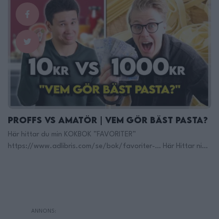
valfri svamp, grovt delad 1 stor eller 2 små gullök, grovt
tärnad 3st vitlöksklyftor 900ml vatten ( varmt ) 5dl grädde
2msk …
Continued
PROFFS VS AMATÖR | Vem Gör Bäst Pasta?
Här hittar du min KOKBOK ”FAVORITER”
https://www.adlibris.com/se/bok/favoriter-… Här Hittar ni
Manfred: https://www.youtube.com/c/ManfredErlandsso…
Här hittar ni Ica Liljehomlen:
https://www.instagram.com/kvantumliljeholm… Här Finns Jag
på TikTok: https://www.tiktok.com/@filippoon Och här på
Instagram: @filippoon https://www.instagram.com/filippoon/
För jobbkontakt: Filipp8n@gmail.com