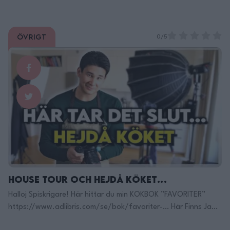
delad, stammen skivad.1/2 tsk msgsalt4msk ostronssås
Övrigt
0/5
House Tour och Hejdå Köket…
Halloj Spiskrigare! Här hittar du min KOKBOK ”FAVORITER”
https://www.adlibris.com/se/bok/favoriter-… Här Finns Jag
på TikTok: https://www.tiktok.com/@filippoon Och här på