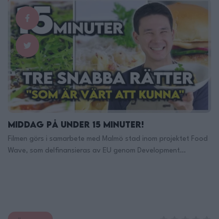
https://www.adlibris.com/se/bok/favoriter-… Här Finns Jag
på TikTok: https://www.tiktok.com/@filippoon Och här på
Instagram: @filippoon https://www.instagram.com/filippoon/
För jobbkontakt: Filipp8n@gmail.com
______________________________ Recept: Moules marinières:
Vitvinskokta blåmusslor …
Continued
Middag på under 15 minuter!
Filmen görs i samarbete med Malmö stad inom projektet Food
Wave, som delfinansieras av EU genom Development
Education and Awareness Raising Programme (DEAR). Food
Wave är ett internationellt projekt som vill uppmuntra fler att
äta bra för både hälsan och planeten. Ambitionen är att
skapa ett internationellt nätverk av engagerade personer
som tillsammans driver matfrågan …
Continued