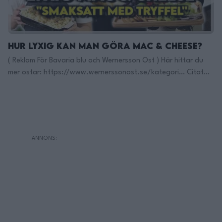
Hur lyxig kan man göra Mac & Cheese?
( Reklam För Bavaria blu och Wernersson Ost ) Här hittar du
mer ostar: https://www.wernerssonost.se/kategori… Citat
från Bavaria blu: ”Om du har fjället i dina ådror är du från
Bergader.” ”Det är lätt att märka att moder jord har varit god
mot oss. Täta skogar, ren luft, gröna ängar, betande kor och
berg vars toppar …
Continued