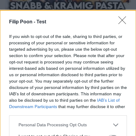
Filip Poon -
Test
Frisk och Krämig Aubergine pasta!
If you wish to opt-out of the sale, sharing to third parties, or
Halloj Spiskrigare! ”Reklam för @pärsons.se” Mer information
processing of your personal or sensitive information for
targeted advertising by us, please use the below opt-out
och produkter hittar du här: https://www.parsons.se/?
section to confirm your selection. Please note that after your
utm_source=filip&u… https://www.parsons.se/sortiment/?
opt-out request is processed you may continue seeing
gclid=Cj… Här hittar du min KOKBOK ”FAVORITER”
interest-based ads based on personal information utilized by
https://www.adlibris.com/se/bok/favoriter-… Här Finns Jag
Övrigt
0/5
us or personal information disclosed to third parties prior to
på TikTok: https://www.tiktok.com/@filippoon Och här på
your opt-out. You may separately opt-out of the further
Instagram: @filippoon https://www.instagram.com/filippoon/
disclosure of your personal information by third parties on the
För jobbkontakt: Filipp8n@gmail.com
IAB’s list of downstream participants. This information may
also be disclosed by us to third parties on the
IAB’s List of
______________________________ Recept: Pasta med aubergine
Downstream Participants
that may further disclose it to other
och rökt skinka: 2p Ingredienser: 2 portioner valfri pasta 1 st
third parties.
rödlök, skivad 1 …
Continued
Personal Data Processing Opt Outs