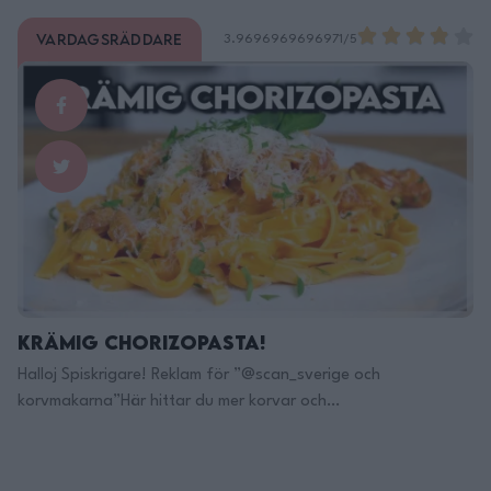
Instagram: @filippoon https://www.instagram.com/filippoon/
För jobbkontakt: Filipp8n@gmail.com
Vardagsräddare
3.9696969696971/5
______________________________ Recept:
______________________________ MIN KÖKSUTRUSTNING:
Kockkniv Denna rekomenderar jag!: https://adtr.co/YbViUB
Fancy Kockniv: https://adtr.co/slFyk3 Brödkniv:
https://adtr.co/XmcR9r Bästa kniv setet:
https://adtr.co/zws3YS Lång trancherkniv:
https://adtr.co/FXJmRZ Dunderkniv: https://adtr.co/z8f5PA
Kinesisk hacka: https://adtr.co/utac40 Knivblock:
https://adtr.co/x8wSYs Kniv slip …
Continued
Krämig Chorizopasta!
Halloj Spiskrigare! Reklam för ”@scan_sverige och
korvmakarna”Här hittar du mer korvar och
information:https://woo.ph/oa8https://www.scan.se/vara-
produkter/korvmak… 2p Ingredienser: 2 p tagliatelle pasta3
dl grädde2 msk tomatpure3 vitlöksklyftor, skivade1/2 fänkål,