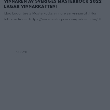
Vinnaren av Sveriges mästerkock 2022
Lagar Vinnarrätten!
Idag Lagar årets Mästerkocks vinnare sin vinnarrätt! Här
hittar ni Adam: https://www.instagram.com/adamthulin/ Här
hittar du min KOKBOK ”FAVORITER”
https://www.adlibris.com/se/bok/favoriter-… Här Finns Jag
på TikTok: https://www.tiktok.com/@filippoon Och här på
Instagram: @filippoon https://www.instagram.com/filippoon/
För jobbkontakt: Filipp8n@gmail.com
______________________________ Recept:
______________________________ MIN KÖKSUTRUSTNING:
Kockkniv Denna rekomenderar jag!: https://adtr.co/YbViUB
Fancy Kockniv: https://adtr.co/slFyk3 Brödkniv:
https://adtr.co/XmcR9r Bästa kniv setet:
https://adtr.co/zws3YS Lång trancherkniv: …
Continued