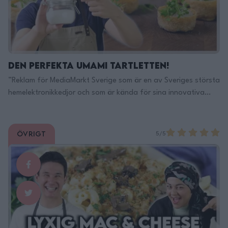
https://adtr.co/vS1Lr6 …
Continued
Den Perfekta Umami tartletten!
”Reklam för MediaMarkt Sverige som är en av Sveriges största
hemelektronikkedjor och som är kända för sina innovativa
produkter och ett mycket tydligt kundfokus, dom har också en
fantastisk E- handel, länk till den hittar du här:
https://www.mediamarkt.se/mcs/marketinfo/_… Recept:
Övrigt
5/5
Filips Umami Tartlet Fyller 50+ krustader 15min Behöver: 500g
valfri svamp, riven 500g naturell philadelphia ost …
Continued