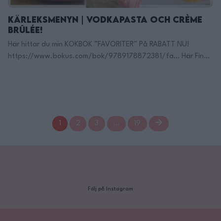
Kärleksmenyn | Vodkapasta och Crème
brûlée!
Här hittar du min KOKBOK ”FAVORITER” På RABATT NU!
https://www.bokus.com/bok/9789178872381/fa… Här Finns
Jag på TikTok: https://www.tiktok.com/@filippoon Och här
på Instagram: @filippoon
https://www.instagram.com/filippoon/ För jobbkontakt:
Filipp8n@gmail.com ______________________________ Recept:
Alla Hjärtans dag meny Vodka pasta med en twist: 2portioner
1
2
3
…
19
Ingredienser: 2portioner: 200g valfri pasta 100g tärnad
bacon eller panchetta 2vitlöksklyftor, skivade 0.5tsk
chiliflakes 0.5dl vodka 1msk tomatpure …
Continued
Följ på Instagram