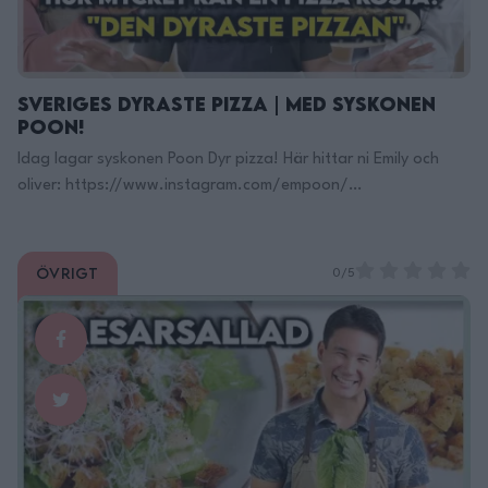
Sveriges Dyraste Pizza | Med Syskonen
Poon!
Idag lagar syskonen Poon Dyr pizza! Här hittar ni Emily och
oliver: https://www.instagram.com/empoon/
https://www.instagram.com/oliver8poon/ Här hittar du min
KOKBOK ”FAVORITER”
https://www.adlibris.com/se/bok/favoriter-… Här Finns Jag
Övrigt
0/5
på TikTok: https://www.tiktok.com/@filippoon Och här på
Instagram: @filippoon https://www.instagram.com/filippoon/
För jobbkontakt: Filipp8n@gmail.com
______________________________ Recept:
______________________________ MIN KÖKSUTRUSTNING:
Kockkniv Denna rekomenderar jag!: https://adtr.co/YbViUB
Fancy Kockniv: https://adtr.co/slFyk3 Brödkniv:
https://adtr.co/XmcR9r Bästa kniv setet: