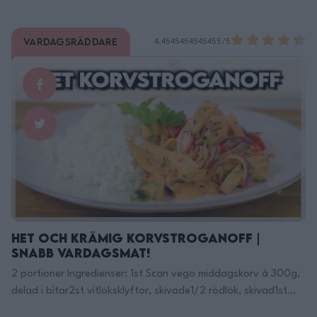
Vardagsräddare
4.4545454545455/5
Het och Krämig Korvstroganoff |
Snabb Vardagsmat!
2 portioner Ingredienser: 1st Scan vego middagskorv á 300g,
delad i bitar2st vitlöksklyftor, skivade1/2 rödlök, skivad1st
stor röd paprika, strimlad1/2 tsk chiliflakes1.5msk