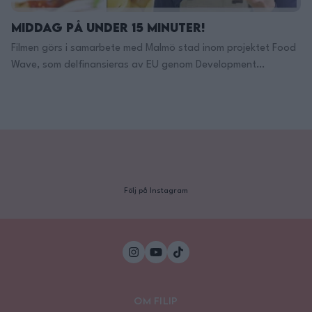
Middag på under 15 minuter!
Filmen görs i samarbete med Malmö stad inom projektet Food
Wave, som delfinansieras av EU genom Development
Education and Awareness Raising Programme (DEAR). Food
Wave är ett internationellt projekt som vill uppmuntra fler att
äta bra för både hälsan och planeten. Ambitionen är att
skapa ett internationellt nätverk av engagerade personer
som tillsammans driver matfrågan …
Continued
Följ på Instagram
Om Filip