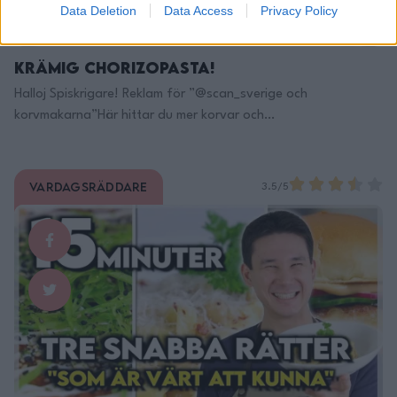
Data Deletion
Data Access
Privacy Policy
Krämig Chorizopasta!
Halloj Spiskrigare! Reklam för ”@scan_sverige och
korvmakarna”Här hittar du mer korvar och
information:https://woo.ph/oa8https://www.scan.se/vara-
produkter/korvmak… 2p Ingredienser: 2 p tagliatelle pasta3
dl grädde2 msk tomatpure3 vitlöksklyftor, skivade1/2 fänkål,
Vardagsräddare
3.5/5
finhackad2 st färskkorv: Chorizo från scan korvmakarna,
grovt delad1 dl riven parmesan1 kruka persilja, finhackad Gör
så här: Fräs chorizon i lite rapsolja på medelhög värme i en
stekpanna, …
Continued