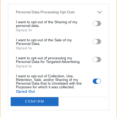
third parties.
Personal Data Processing Opt Outs
I want to opt-out of the Sharing of my
Het och Krämig Korvstroganoff |
personal data.
Snabb Vardagsmat!
Opted In
2 portioner Ingredienser: 1st Scan vego middagskorv á 300g,
I want to opt-out of the Sale of my
Personal Data.
delad i bitar2st vitlöksklyftor, skivade1/2 rödlök, skivad1st
Opted In
stor röd paprika, strimlad1/2 tsk chiliflakes1.5msk
tomatpure1/2 tsk tabsco2.5dl gräddesalt & peppar Servera
I want to opt-out of processing my
Personal Data for Targeted Advertising.
med: Kokt ris och persilja Gör så här: Skiva korven och alla
Vardagsräddare
3.9696969696971/5
Opted In
grönsaker. Stek sedan korven på medelhög värme i en
stekpanna tills lätt gyllende, ca …
Continued
I want to opt-out of Collection, Use,
Retention, Sale, and/or Sharing of my
Personal Data that Is Unrelated with the
Purposes for which it was collected.
Opted Out
CONFIRM