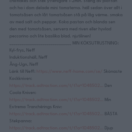
chiliflakes och stek ytterligare 1-2min. stäng av plattan
och ha i dom delade mini tomaterna. häll sedan över allt i
tomatsåsen och låt tomatsåsen stå på låg värme. smaka
av med salt och peppar. Koka pastan och blanda sen
den med tomatsåsen, servera med riven eller hyvlad
peccorino och lite basilika blad. njutilinen!
______________________________ MIN KÖKSUTRUSTNING:
Kyl-frys, Neff
Induktionshäll, Neff
Ång-Ugn, Neff
Länk till Neff:
https://www.neff-home.com/se/
Skönaste
Kockkniven:
https://track.adtraction.com/t/t?a=1048502…
Den
Coola Kniven:
https://track.adtraction.com/t/t?a=1048502…
Min
Extrema Tranchérings Kniv:
https://track.adtraction.com/t/t?a=1048502…
BÄSTA
Stekpanna:
https://track.adtraction.com/t/t?a=1048502…
Djup