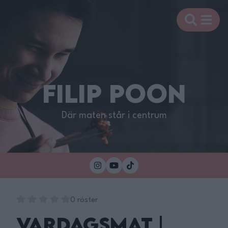
FILIP POON
Där maten står i centrum
0 röster
Vardagsmat |