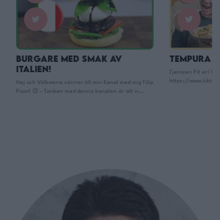
Burgare med Smak av
Tempura Fr
ITALIEN!
Tjenixen På er! Här
https://www.tiktok
Hej och Välkomna vänner till min Kanal med mig Filip
Instagram: @filipp
Poon! 😊 – Tanken med denna kanalen är att vi
https://www.instag
tillsammans ska skapa ett så kallat Mat- community!
jobbkontakt: Filip
💚 Där inga frågor är för dumma, Där Maten står i
___________________
centrum och Där vi gemensamt växer som glada
friterad fisk: med 
matlagare! Den här kanalen handlar om att dela …
Ingredienser: ca 50
Continued
helst funkar (även f
tina upp den innna)
Tempura …
Contin