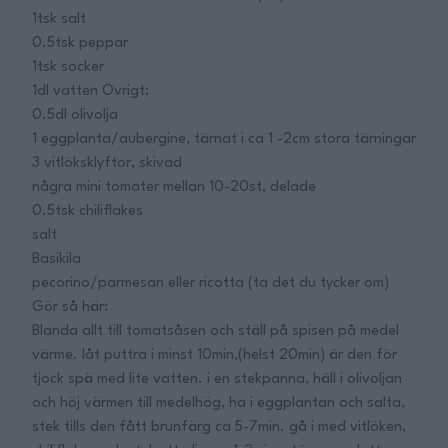
1tsk salt
0.5tsk peppar
1tsk socker
1dl vatten Övrigt:
0.5dl olivolja
1 eggplanta/aubergine, tärnat i ca 1 -2cm stora tärningar
3 vitlöksklyftor, skivad
några mini tomater mellan 10-20st, delade
0.5tsk chiliflakes
salt
Basikila
pecorino/parmesan eller ricotta (ta det du tycker om)
Gör så här:
Blanda allt till tomatsåsen och ställ på spisen på medel
värme. låt puttra i minst 10min,(helst 20min) är den för
tjock spä med lite vatten. i en stekpanna, häll i olivoljan
och höj värmen till medelhög, ha i eggplantan och salta,
stek tills den fått brunfärg ca 5-7min. gå i med vitlöken,