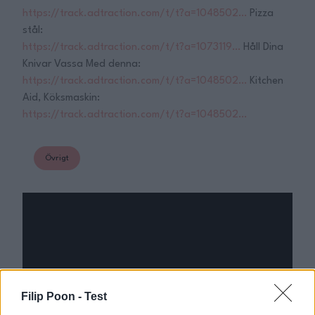
https://track.adtraction.com/t/t?a=1048502…
Pizza
stål:
https://track.adtraction.com/t/t?a=1073119…
Håll Dina
Knivar Vassa Med denna:
https://track.adtraction.com/t/t?a=1048502…
Kitchen
Aid, Köksmaskin:
https://track.adtraction.com/t/t?a=1048502…
Övrigt
Filip Poon -
Test