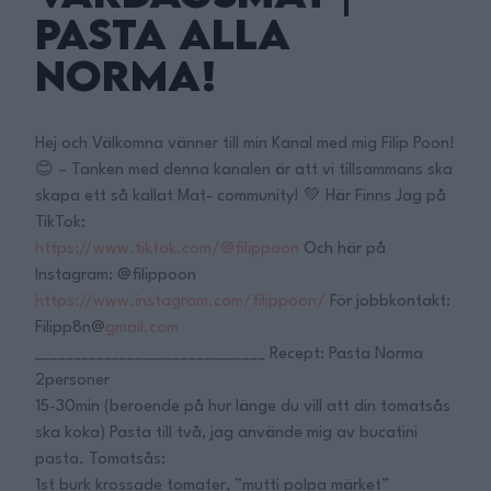
Pasta alla
Norma!
Hej och Välkomna vänner till min Kanal med mig Filip Poon!
😊 – Tanken med denna kanalen är att vi tillsammans ska
skapa ett så kallat Mat- community! 💚 Här Finns Jag på
TikTok:
https://www.tiktok.com/@filippoon
Och här på
Instagram: @filippoon
https://www.instagram.com/filippoon/
För jobbkontakt:
Filipp8n@
gmail.com
______________________________ Recept: Pasta Norma
2personer
15-30min (beroende på hur länge du vill att din tomatsås
ska koka) Pasta till två, jag använde mig av bucatini
pasta. Tomatsås:
1st burk krossade tomater, ”mutti polpa märket”