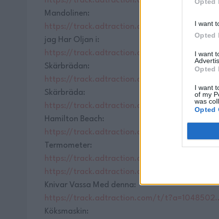
https://track.adtraction.com/t/t?a=1048502
Opted 
Mandolinen:
I want t
https://track.adtraction.com/t/t?a=1048502
Opted 
jag Har Oljan i:
https://track.adtraction.com/t/t?a=1048502
I want 
Advertis
Skärbrädan:
Opted 
https://track.adtraction.com/t/t?a=1073119…
I want t
Skärbräda:
of my P
was col
https://track.adtraction.com/t/t?a=1048502
Opted 
Hamilton Beach:
https://track.adtraction.com/t/t?a=1073119…
Termometer:
https://track.adtraction.com/t/t?a=1048502
https://track.adtraction.com/t/t?a=1073119…
Knivar Vassa Med denna:
https://track.adtraction.com/t/t?a=1048502
Köksmaskin: