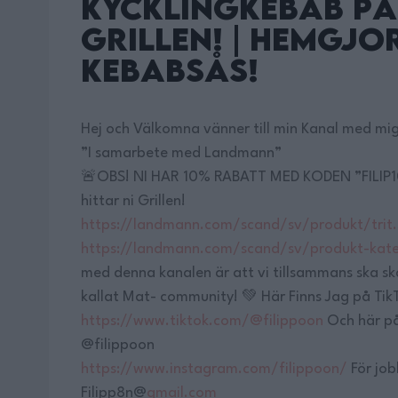
Kycklingkebab på
Grillen! | Hemgjo
Kebabsås!
Hej och Välkomna vänner till min Kanal med mig 
”I samarbete med Landmann”
🚨OBS! NI HAR 10% RABATT MED KODEN ”FILIP1
hittar ni Grillen!
https://landmann.com/scand/sv/produkt/trit
https://landmann.com/scand/sv/produkt-kat
med denna kanalen är att vi tillsammans ska sk
kallat Mat- community! 💚 Här Finns Jag på Tik
https://www.tiktok.com/@filippoon
Och här på
@filippoon
https://www.instagram.com/filippoon/
För job
Filipp8n@
gmail.com