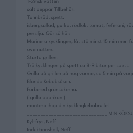
1-2msk vatten
salt peppar Tillbehör:
Tunnbröd, spett.
isbergsallad, gurka, rödlök, tomat, feferoni, rö
persilja. Gör så här:
Marinera kycklingen, låt stå minst 15 min men 
övernatten.
Starta grillen.
Trä kycklingen på spett ca 8-9 bitar per spett.
Grilla på grillen på hög värme, ca 5 min på varj
Blanda Kebabsåsen.
Förbered grönsakerna.
( grilla paprikan )
montera ihop din kycklingkebabrulle!
______________________________ MIN KÖKS
Kyl-frys, Neff
Induktionshäll, Neff