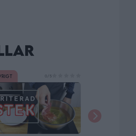
llar
vrigt
Övrigt
2/5