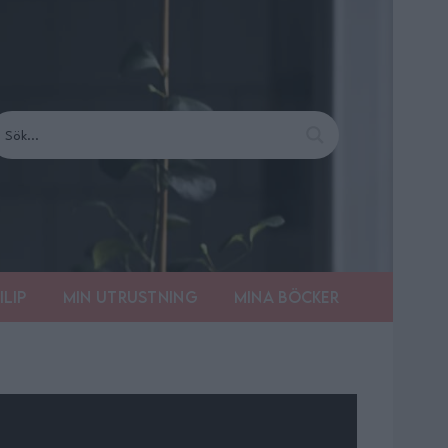
ilip
Min utrustning
Mina böcker