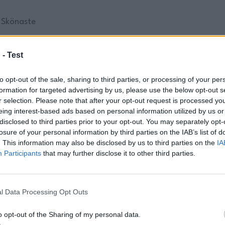
Skönaste
…
Den Coola
 -
Test
…
Min Extrema
to opt-out of the sale, sharing to third parties, or processing of your per
formation for targeted advertising by us, please use the below opt-out s
r selection. Please note that after your opt-out request is processed y
…
BÄSTA
eing interest-based ads based on personal information utilized by us or
disclosed to third parties prior to your opt-out. You may separately opt-
…
Djup
losure of your personal information by third parties on the IAB’s list of
. This information may also be disclosed by us to third parties on the
IA
Participants
that may further disclose it to other third parties.
…
Sauteuse:
…
Mitt Kastrull
l Data Processing Opt Outs
…
Mitt
o opt-out of the Sharing of my personal data.