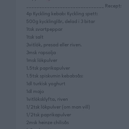
______________________________ Recept:
4p Kyckling kebab: Kyckling spett:
500g kycklinglår, delad i 3 bitar
1tsk svartpeppar
1tsk salt
3vitlök, presad eller riven.
3msk rapsolja
1msk lökpulver
1.5tsk paprikapulver
1.5tsk spiskumin kebabsås:
1dl turkisk yoghurt
1dl majo
1vitlöksklyfta, riven
1/2tsk lökpulver (om man vill)
1/2tsk paprikapulver
2msk heinze chilisås