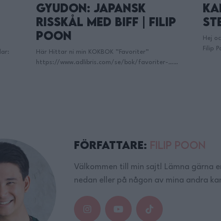
Kan man Fritera en
Pe
ip
Stek?
St
Sy
Hej och Välkomna vänner till min Kanal med mig
Filip Poon! 😊 – Tanken med denna kanalen är att
Hej o
vi tillsammans ska skapa ett så kallat Mat-
-…
Filip
community! 💚 Där inga frågor är för dumma,
nsk
vi ti
Där Maten står i centrum och Där vi gemensamt
commu
växer som glada matlagare! Den här kanalen
r på
Där M
handlar om att dela …
Continued
växer
handl
don: 2
Författare:
Filip Poon
ex:
Välkommen till min sajt! Lämna gärna
r …
nedan eller på någon av mina andra kan