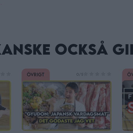
…
kanske också gi
Övrigt
Ö
0/5