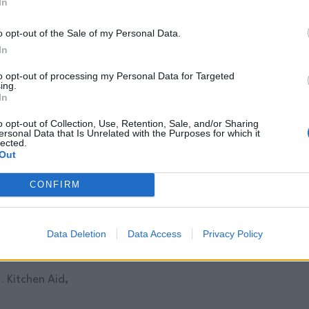
…
BÄSTA
In
o opt-out of the Sale of my Personal Data.
…
Plastflaskan
In
…
Trä
to opt-out of processing my Personal Data for Targeted
ing.
In
Plast
o opt-out of Collection, Use, Retention, Sale, and/or Sharing
ersonal Data that Is Unrelated with the Purposes for which it
lected.
…
Blender,
Out
CONFIRM
Professionell
…
Pizza stål:
Data Deletion
Data Access
Privacy Policy
Håll Dina
…
Kitchen Aid,