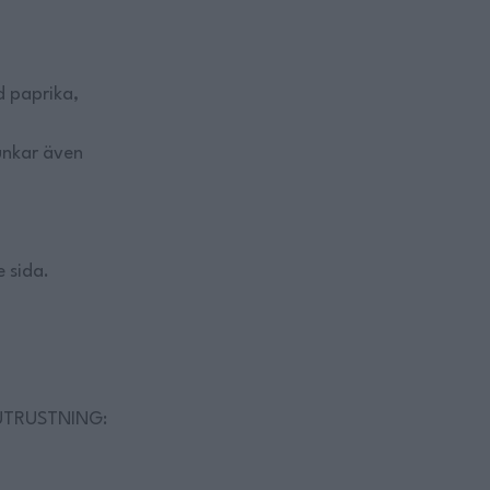
d paprika,
funkar även
e sida.
UTRUSTNING: