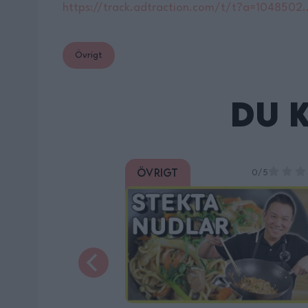
https://track.adtraction.com/t/t?a=1048502
Övrigt
Du 
Övrigt
0/5
0/5