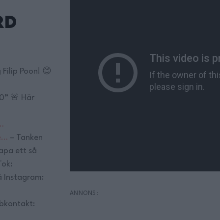
rd
Filip Poon! 😊
0” 🚨 Här
…
e…
– Tanken
apa ett så
Tok:
 Instagram:
bkontakt: