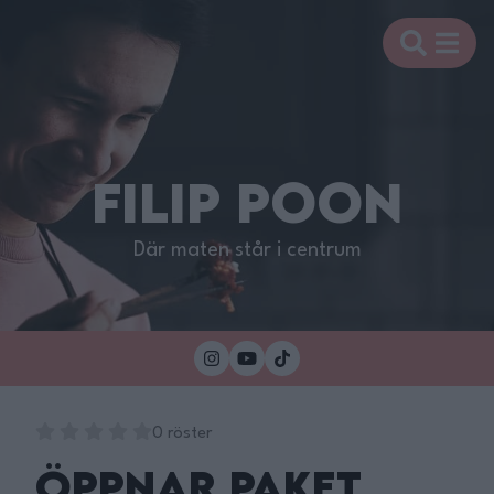
FILIP POON
Där maten står i centrum
0 röster
Öppnar Paket