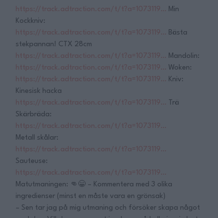
https://track.adtraction.com/t/t?a=1073119…
Min
Kockkniv:
https://track.adtraction.com/t/t?a=1073119…
Bästa
stekpannan! CTX 28cm
https://track.adtraction.com/t/t?a=1073119…
Mandolin:
https://track.adtraction.com/t/t?a=1073119…
Woken:
https://track.adtraction.com/t/t?a=1073119…
Kniv:
Kinesisk hacka
https://track.adtraction.com/t/t?a=1073119…
Trä
Skärbräda:
https://track.adtraction.com/t/t?a=1073119…
Metall skålar:
https://track.adtraction.com/t/t?a=1073119…
Sauteuse:
https://track.adtraction.com/t/t?a=1073119…
Matutmaningen: 👊😁 – Kommentera med 3 olika
ingredienser (minst en måste vara en grönsak)
– Sen tar jag på mig utmaning och försöker skapa något