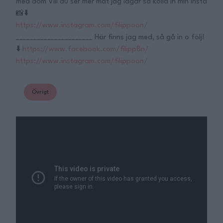
med dom Vill du ser mer mat jag lagar så kolla in min Insta
📸⬇️
https://www.instagram.com/filippoon/
______________________ Här finns jag med, så gå in o följ!
⬇️
https://www.facebook.com/filipp8n/
https://www.instagram.com/filippoon/
Övrigt