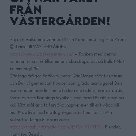
från
Västergården!
Hej och Välkomna vänner till min Kanal med mig Filip Poon!
😊 Länk Till VÄSTERGÅRDEN:
https://www.vastergarden.se/
– Tanken med denna
kanalen är att vi tillsammans ska skapa ett så kallat Mat-
community! 💚
Där inga frågor är för dumma, Där Maten står i centrum
och Där vi gemensamt växer som glada matlagare! Den
här kanalen handlar om att dela mat idéer, vara kreativ,
testa nya matlagningstekniker, men framför allt bara ha
kul! Mitt mål är att försöka inspirera er till att våga bli
mer Kreativa med matlagningen där hemma! ✨ Min
Köksutrustning: Pepparkvarn:
https://track.adtraction.com/t/t?a=1073119…
Blender,
Hamilton Beach: