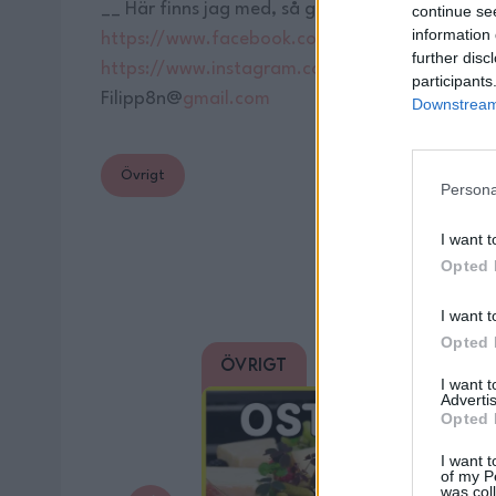
__ Här finns jag med, så gå in o följ! ⬇️
continue se
information 
https://www.facebook.com/filipp8n/
further disc
https://www.instagram.com/filippoon/
För kon
participants
Filipp8n@
gmail.com
Downstream 
Övrigt
Persona
I want t
Du 
Opted 
I want t
Opted 
Övrigt
0/5
0/5
I want 
Advertis
Opted 
I want t
of my P
was col