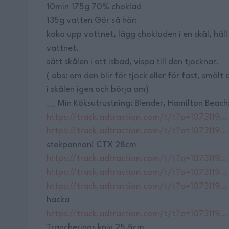
10min 175g 70% choklad
135g vatten Gör så här:
koka upp vattnet, lägg chokladen i en skål, häl
vattnet.
sätt skålen i ett isbad, vispa till den tjocknar.
( obs: om den blir för tjock eller för fast, smält 
i skålen igen och börja om)
__ Min Köksutrustning: Blender, Hamilton Beach
https://track.adtraction.com/t/t?a=1073119…
https://track.adtraction.com/t/t?a=1073119…
stekpannan! CTX 28cm
https://track.adtraction.com/t/t?a=1073119…
https://track.adtraction.com/t/t?a=1073119…
https://track.adtraction.com/t/t?a=1073119…
hacka
https://track.adtraction.com/t/t?a=1073119…
Trancherings kniv 25.5cm