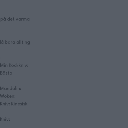
l på det varma
då bara allting
:
Min Kockkniv:
Bästa
Mandolin:
Woken:
Kniv: Kinesisk
Kniv: