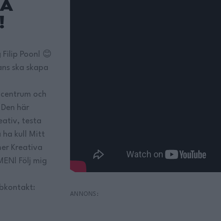
På
!
Filip Poon! 😊
ans ska skapa
i centrum och
 Den här
eativ, testa
ha kul! Mitt
 mer Kreativa
N! Följ mig
bkontakt: