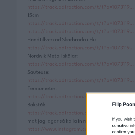
https://track.adtraction.com/t/t?a=1073119…
15cm
https://track.adtraction.com/t/t?a=1073119…
https://track.adtraction.com/t/t?a=1073119…
Handtillverkad Skärbräda i Ek:
https://track.adtraction.com/t/t?a=1073119…
Nordwik Metall skålar:
https://track.adtraction.com/t/t?a=1073119…
Sauteuse:
https://track.adtraction.com/t/t?a=1073119…
Termometer:
https://track.adtraction.com/t/t?a=1073119…
Filip Poon
Bakstål:
https://track.adtraction.com/t/t?a=1073119…
If you wish 
mat jag lagar så kolla in min Insta 📸⬇️
sensitive in
https://www.instagram.com/filippoon/
confirm you