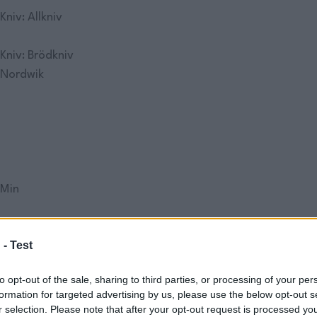
Kniv: Allkniv
Kniv: Brödkniv
Nordwik
Min
Nordwiks
 -
Test
Vill du ser mer
to opt-out of the sale, sharing to third parties, or processing of your per
formation for targeted advertising by us, please use the below opt-out s
r selection. Please note that after your opt-out request is processed y