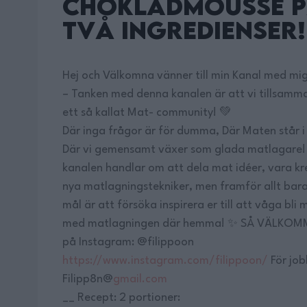
Chokladmousse 
TVÅ Ingredienser!
Hej och Välkomna vänner till min Kanal med mig 
– Tanken med denna kanalen är att vi tillsamm
ett så kallat Mat- community! 💚
Där inga frågor är för dumma, Där Maten står 
Där vi gemensamt växer som glada matlagare!
kanalen handlar om att dela mat idéer, vara kr
nya matlagningstekniker, men framför allt bara 
mål är att försöka inspirera er till att våga bli
med matlagningen där hemma! ✨ SÅ VÄLKOMME
på Instagram: @filippoon
https://www.instagram.com/filippoon/
För job
Filipp8n@
gmail.com
__ Recept: 2 portioner: