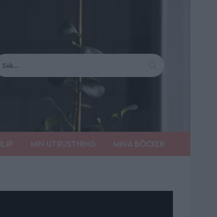
ilip
Min utrustning
Mina böcker