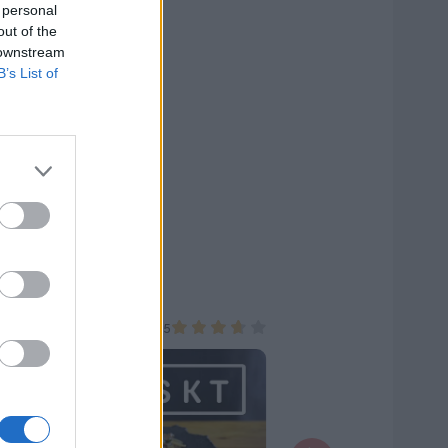
 personal
out of the
 downstream
B’s List of
llar
vrigt
Övrigt
0/5