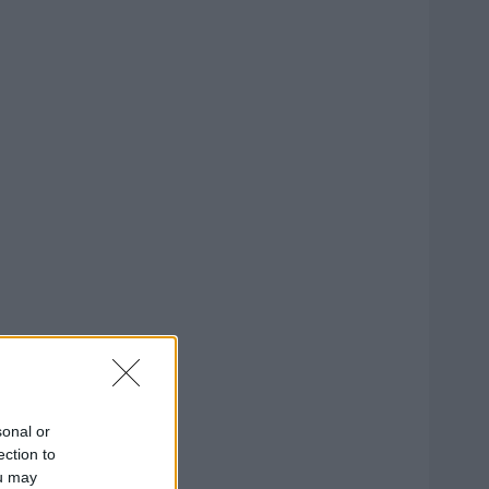
sonal or
ection to
ou may