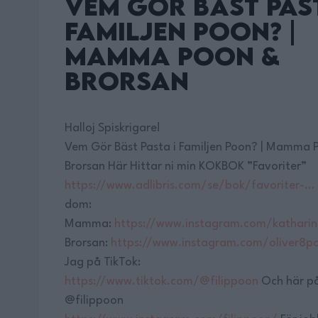
Vem Gör Bäst Pas
Familjen Poon? |
Mamma Poon &
Brorsan
Halloj Spiskrigare!
Vem Gör Bäst Pasta i Familjen Poon? | Mamma 
Brorsan Här Hittar ni min KOKBOK ”Favoriter”
https://www.adlibris.com/se/bok/favoriter-…
dom:
Mamma:
https://www.instagram.com/kathari
Brorsan:
https://www.instagram.com/oliver8p
Jag på TikTok:
https://www.tiktok.com/@filippoon
Och här på
@filippoon