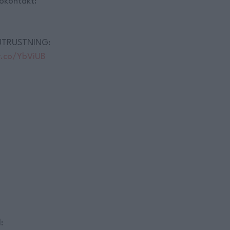
bkontakt:
UTRUSTNING:
r.co/YbViUB
: