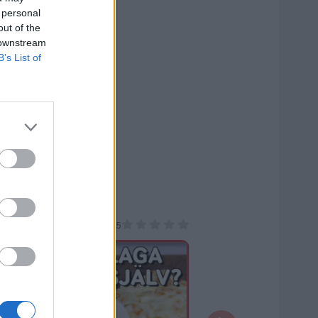
 personal
out of the
 downstream
B’s List of
llar
vrigt
Övrigt
0/5