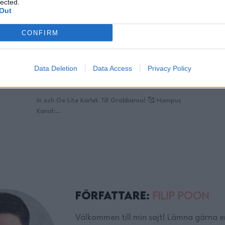
lected.
Out
CONFIRM
r
KAN MAN GÖRA EGEN
En
BILLYS HEMMA?!
Ma
Data Deletion
Data Access
Privacy Policy
Hej och Välkomna vänner till min Kanal med mig
Hej o
n
Filip Poon! 😊 HÄR HITTAR NI ALL MIN
Filip
KÖKSUTRUSTNING: https://filippoon.tipser.com/
vi ti
mpus
– Tanken med denna kanalen är att vi
commu
tillsammans ska skapa ett så kallat Mat-
Där M
eheds…
community! 💚 Där inga frågor är för dumma,
växer
Där Maten står i centrum och Där vi gemensamt
handl
land…
växer som glada matlagare! …
Continued
 BÄST
p
t vi
Författare:
Filip Poon
inued
Välkommen till min sajt! Lämna gärna