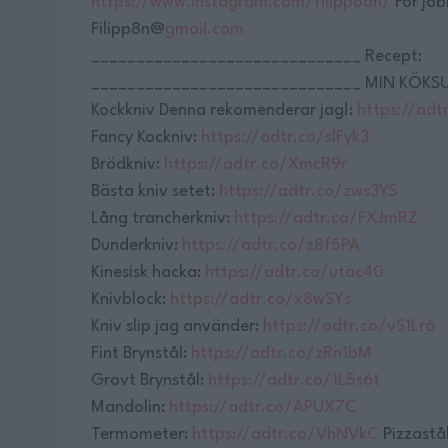
https://www.instagram.com/filippoon/
För job
Filipp8n@
gmail.com
______________________________ Recept:
______________________________ MIN KÖKS
Kockkniv Denna rekomenderar jag!:
https://adt
Fancy Kockniv:
https://adtr.co/slFyk3
Brödkniv:
https://adtr.co/XmcR9r
Bästa kniv setet:
https://adtr.co/zws3YS
Lång trancherkniv:
https://adtr.co/FXJmRZ
Dunderkniv:
https://adtr.co/z8f5PA
Kinesisk hacka:
https://adtr.co/utac40
Knivblock:
https://adtr.co/x8wSYs
Kniv slip jag använder:
https://adtr.co/vS1Lr6
Fint Brynstål:
https://adtr.co/zRn1bM
Grovt Brynstål:
https://adtr.co/1L5s6t
Mandolin:
https://adtr.co/APUX7C
Termometer:
https://adtr.co/VhNVkC
Pizzastål