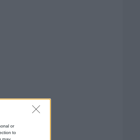
sonal or
ection to
ou may