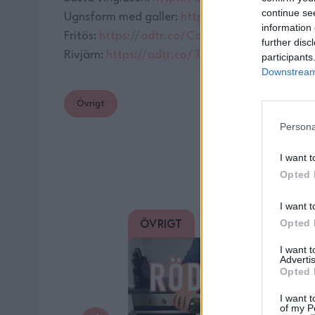
continue se
Ugnsform med galler:
https://adtr.co/zUZfUa
information 
Fritös:
https://adtr.co/CaRiZx
further disc
Rivjärn:
https://adtr.co/3tbWYO
participants
Downstream 
Övrigt
Persona
Du 
I want t
Opted 
I want t
Övrigt
Opted 
5/5
0/5
I want 
Advertis
Opted 
I want t
of my P