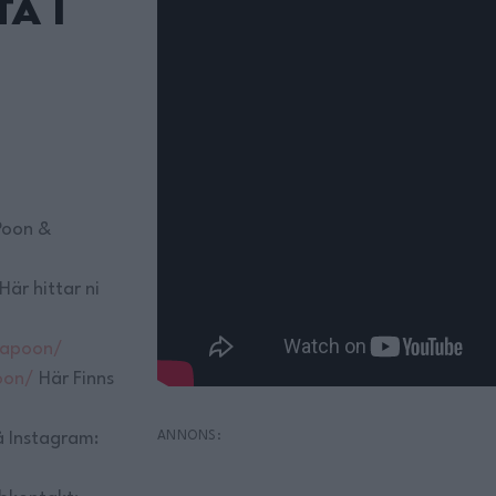
ta i
Poon &
Här hittar ni
napoon/
oon/
Här Finns
 Instagram: