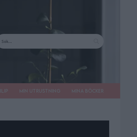
ilip
Min utrustning
Mina böcker