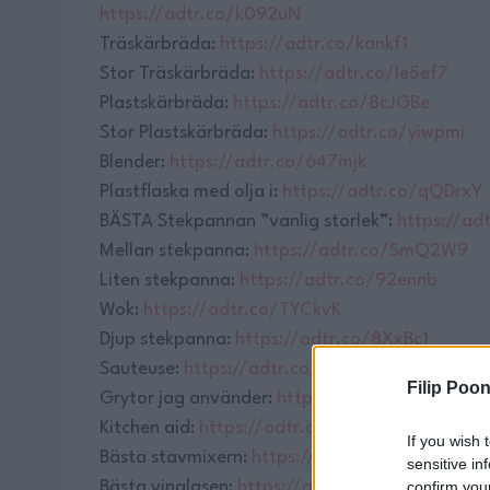
https://adtr.co/k092uN
Träskärbräda:
https://adtr.co/kankf1
Stor Träskärbräda:
https://adtr.co/le5ef7
Plastskärbräda:
https://adtr.co/8cJGBe
Stor Plastskärbräda:
https://adtr.co/yiwpmi
Blender:
https://adtr.co/647mjk
Plastflaska med olja i:
https://adtr.co/qQDrxY
BÄSTA Stekpannan ”vanlig storlek”:
https://ad
Mellan stekpanna:
https://adtr.co/SmQ2W9
Liten stekpanna:
https://adtr.co/92ennb
Wok:
https://adtr.co/TYCkvK
Djup stekpanna:
https://adtr.co/8XxBc1
Sauteuse:
https://adtr.co/i3cYyR
Filip Poon
Grytor jag använder:
https://adtr.co/vtwzpm
Kitchen aid:
https://adtr.co/6vSN7J
If you wish 
Bästa stavmixern:
https://adtr.co/LwgPXi
sensitive in
Bästa vinglasen:
https://adtr.co/0rra8m
confirm you