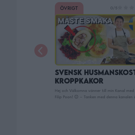
Övrigt
0/5
0/5
manskost:
Tempura Friterad Fi
r
Tjenixen På er! Här Finns Jag på TikTok:
https://www.tiktok.com/@filippoon Och hä
till min Kanal med mig
Instagram: @filippoon
ed denna kanalen är att
https://www.instagram.com/filippoon/ För
ett så kallat Mat-
jobbkontakt: Filipp8n@gmail.com
rågor är för dumma,
______________________________ Recept: Tem
 och Där vi gemensamt
friterad fisk: med koriander majo 2-3portio
e! Den här kanalen
Ingredienser: ca 500g torsk eller vilken fisk
ntinued
helst funkar (även fryst torsk funkar, se bara