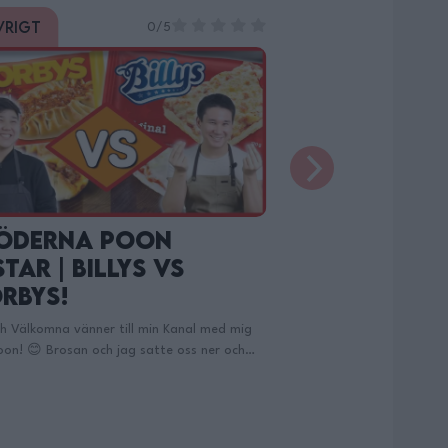
vrigt
Övrigt
4.3333333333333/5
n Bästa
Vem Gör Ba
̈ttfärslimpan Jag
Familjen P
n Göra! | Svensk
Mamma Po
smanskost!
Brorsan
xen På er! HÄR HITTAR NI ALL MIN
Halloj Spiskrigare! Vem G
UTRUSTNING: 🌟
Poon? | Mamma Poon & B
://filippoon.tipser.com/ Här Finns Jag på
KOKBOK ”Favoriter”
k: https://www.tiktok.com/@filippoon Och
https://www.adlibris.c
å Instagram: @filippoon
Här hittar ni dom: Ma