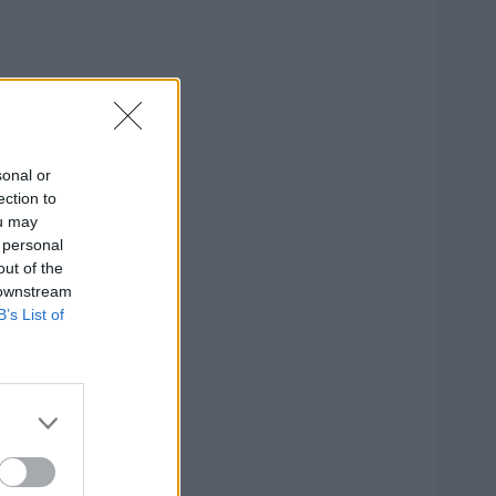
sonal or
ection to
ou may
 personal
out of the
 downstream
B’s List of