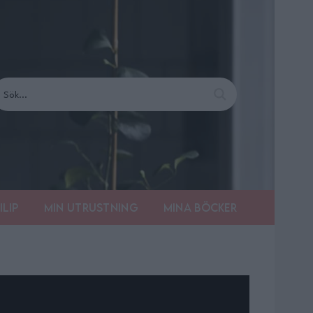
ilip
Min utrustning
Mina böcker