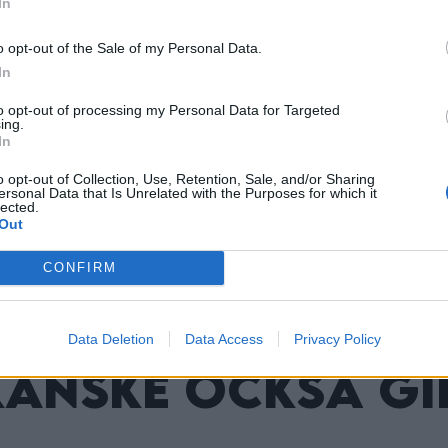
In
Professionell
o opt-out of the Sale of my Personal Data.
In
…
Pizza stål:
to opt-out of processing my Personal Data for Targeted
ing.
Håll Dina
In
o opt-out of Collection, Use, Retention, Sale, and/or Sharing
…
Kitchen Aid,
ersonal Data that Is Unrelated with the Purposes for which it
lected.
Out
…
CONFIRM
Data Deletion
Data Access
Privacy Policy
kanske också gi