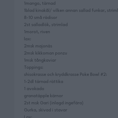
1mango, tärnad
1blad kinakål/ vilken annan sallad funkar, strim
8-10 små rädisor
2st salladlök, strimlad
1morot, riven
lax:
2msk majonäs
2msk kikkoman ponzu
1msk tångkaviar
Toppings:
shisokrasse och kryddkrasse Poke Bowl #2:
1-2dl tärnad rättika
1 avokado
granatäpple kärnor
2st msk Gari (inlagd ingefära)
Gurka, skivad i stavar
Lax: