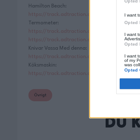
Opted 
Hamilton Beach:
https://track.adtraction.com/t/t?a=1073119…
I want t
Opted 
Termometer:
https://track.adtraction.com/t/t?a=1048502
I want 
Advertis
https://track.adtraction.com/t/t?a=1073119…
Opted 
Knivar Vassa Med denna:
I want t
https://track.adtraction.com/t/t?a=1048502
of my P
was col
Köksmaskin:
Opted 
https://track.adtraction.com/t/t?a=1048502
Övrigt
Du 