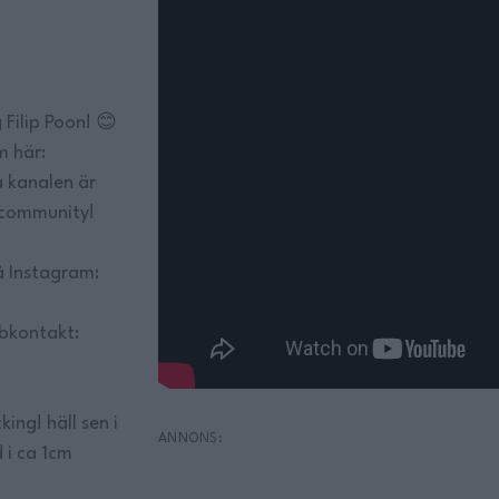
Filip Poon! 😊
 här:
 kanalen är
- community!
 Instagram:
bkontakt:
ing! häll sen i
 i ca 1cm