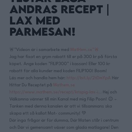
Andras Recept |
Lax med
Parmesan!
🚨”Videon är i samarbete med
MatHem.se”🚨
Jag har fixat en grym rabatt till er på 300 kr på första
köpet. Ange koden ”FILIP300” i kassan! Eller 100 kr
rabatt för alla kunder med koden FILIP100! Boom!
Läs mer och handla hem här:
http://bit.ly/2tDmYpA
Här
Hittar Du Receptet på
Mathem.se
https://www.mathem.se/recept/krispig-lax-i…
Hej och
Välkomna vänner till min Kanal med mig Filip Poon! 😊 –
Tanken med denna kanalen är att vi tillsammans ska
skapa ett så kallat Mat- community! 💚
Där inga frågor är för dumma, Där Maten står i centrum
och Där vi gemensamt växer som glada matlagare! Den