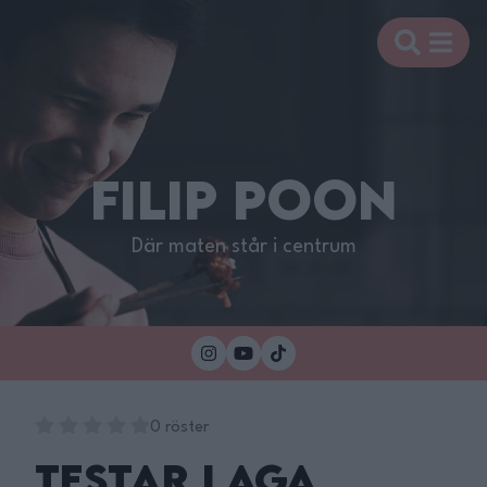
FILIP POON
Där maten står i centrum
0 röster
Testar Laga