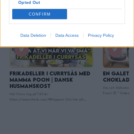
Opted Out
CONFIRM
Övrigt
Övrigt
0/5
Data Deletion
Data Access
Privacy Policy
Frikadeller i Currysås med
En Galet 
Mamma Poon | Dansk
Chokladk
Husmanskost
Hej och Välkomna vä
Poon! 😊 ” Videon 
Här Finns Jag på TikTok:
https://www.neff-
https://www.tiktok.com/@filippoon Och här på
https://www.neff-
Instagram: @filippoon
Tanken med denna k
https://www.instagram.com/filippoon/ För
ska skapa ett så ka
jobbkontakt: Filipp8n@gmail.com
Finns Jag på TikTok
______________________________ Recept: Mammas
https://www.tiktok
Frikadeller i Currysås: 2-3p ca 30min Ingredienser:
Instagram: @filipp
ca 4dl Ris (1.2dl ris / portion) 2-3L köttbuljong 500g