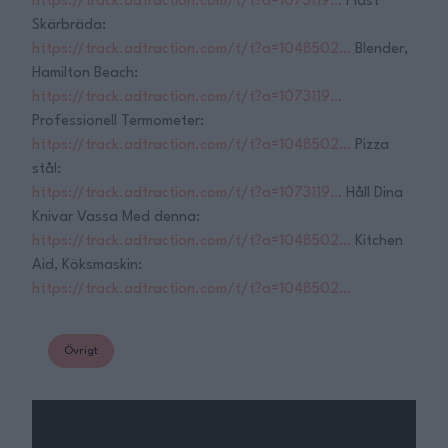
https://track.adtraction.com/t/t?a=1073119…
Plast
Skärbräda:
https://track.adtraction.com/t/t?a=1048502…
Blender,
Hamilton Beach:
https://track.adtraction.com/t/t?a=1073119…
Professionell Termometer:
https://track.adtraction.com/t/t?a=1048502…
Pizza
stål:
https://track.adtraction.com/t/t?a=1073119…
Håll Dina
Knivar Vassa Med denna:
https://track.adtraction.com/t/t?a=1048502…
Kitchen
Aid, Köksmaskin:
https://track.adtraction.com/t/t?a=1048502…
Övrigt