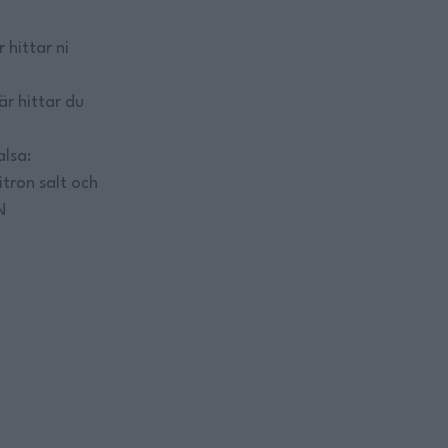
hittar ni
r hittar du
lsa:
tron salt och
N