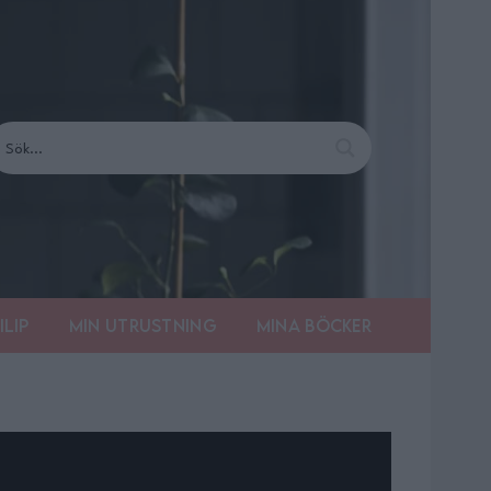
ilip
Min utrustning
Mina böcker