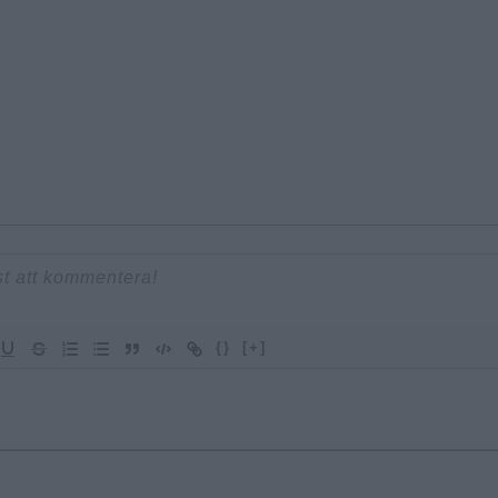
{}
[+]