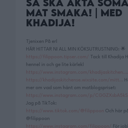
Så Ska Äkta Soma
Mat Smaka! | Med
Khadija!
Tjenixen På er!
HÄR HITTAR NI ALL MIN KÖKSUTRUSTNING: 🌟
https://filippoon.tipser.com/
Tack till Khadija H
henne! in och ge lite kärlek!
https://www.instagram.com/khadijaskitchen…
https://khadijaskitchense.wixsite.com/mitt…
Hä
mer om vad som hänt om matblogspriset:
https://www.instagram.com/p/CGGZXsbA5kS
Jag på TikTok:
https://www.tiktok.com/@filippoon
Och här på
@filippoon
https://www.instagram.com/filippoon/
För job