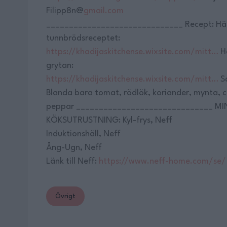
Filipp8n@
gmail.com
______________________________ Recept: Här 
tunnbrödsreceptet:
https://khadijaskitchense.wixsite.com/mitt…
Hä
grytan:
https://khadijaskitchense.wixsite.com/mitt…
Sa
Blanda bara tomat, rödlök, koriander, mynta, ci
peppar ______________________________ MI
KÖKSUTRUSTNING: Kyl-frys, Neff
Induktionshäll, Neff
Ång-Ugn, Neff
Länk till Neff:
https://www.neff-home.com/se/
Övrigt