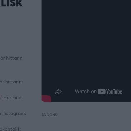
lisk
är hittar ni
.
r hittar ni
/
Här Finns
 Instagram:
bkontakt: