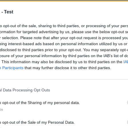
kanske också gi
 -
Test
to opt-out of the sale, sharing to third parties, or processing of your per
formation for targeted advertising by us, please use the below opt-out s
r selection. Please note that after your opt-out request is processed y
Övrigt
4.3333333333333/5
eing interest-based ads based on personal information utilized by us or
disclosed to third parties prior to your opt-out. You may separately opt-
losure of your personal information by third parties on the IAB’s list of
. This information may also be disclosed by us to third parties on the
IA
Participants
that may further disclose it to other third parties.
l Data Processing Opt Outs
na
Den Bästa
o opt-out of the Sharing of my personal data.
Köttfärslimpan Jag
In
Kan Göra! | Svensk
IN
o opt-out of the Sale of my Personal Data.
husmanskost!
.tipser.com/