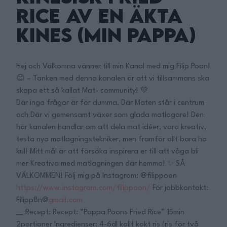
Rice av en Äkta
Kines (Min Pappa)
Hej och Välkomna vänner till min Kanal med mig Filip Poon!
😊 – Tanken med denna kanalen är att vi tillsammans ska
skapa ett så kallat Mat- community! 💚
Där inga frågor är för dumma, Där Maten står i centrum
och Där vi gemensamt växer som glada matlagare! Den
här kanalen handlar om att dela mat idéer, vara kreativ,
testa nya matlagningstekniker, men framför allt bara ha
kul! Mitt mål är att försöka inspirera er till att våga bli
mer Kreativa med matlagningen där hemma! ✨ SÅ
VÄLKOMMEN! Följ mig på Instagram: @filippoon
https://www.instagram.com/filippoon/
För jobbkontakt:
Filipp8n@
gmail.com
__ Recept: Recept: ”Pappa Poons Fried Rice” 15min
2portioner Ingredienser: 4-6dl kallt kokt ris (ris för två