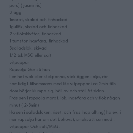
pers) ( jasminris)
2 ägg
1morot, skalad och finhackad
1gullök, skalad och finhackad
2 vitlöksklyftor, finhackad
1 tumstor ingefära, finhackad
3salladslök, skivad
1/2 tsk MSG eller salt
vitpeppar
Rapsolja Gör så här:
I en het wok eller stekpanna, stek äggen i olja, rör
samtidigt tillsammans med lite vitpeppar i ca 2min tills
dom börjar klumpa sig, häll av och ställ åt sidan.
Fräs sen i rapsolja morot, lök, ingefära och vitlök någon
minut ( 2-3min)
Ha sen i salladslöken, riset, och fräs ihop allting( ha ev. i
mer rapsolja här om det behövs), smaksätt sen med ,
vitpeppar Och salt/MSG.