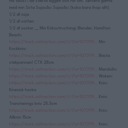
Ha tillsist i de stekta äggen och rör om. Servera gärna
med min Söta Sojasås: Sojasås: (koka bara ihop allt)
1/2 dl soja
1/2 dl vatten
1/2 dl socker __ Min Köksutrustning: Blender, Hamilton
Beach:
https://track.adtraction.com/t/t?a=1073119…
Min
Kockkniv:
https://track.adtraction.com/t/t?a=1073119…
Bästa
stekpannan! CTX 28cm
https://track.adtraction.com/t/t?a=1073119…
Mandolin:
https://track.adtraction.com/t/t?a=1073119…
Woken:
https://track.adtraction.com/t/t?a=1073119…
Kniv:
Kinesisk hacka
https://track.adtraction.com/t/t?a=1073119…
Kniv:
Trancherings kniv 25.5cm
https://track.adtraction.com/t/t?a=1073119…
Kniv:
Allkniv 15cm
https://track.adtraction.com/t/t?a=1073119…
Kniv: