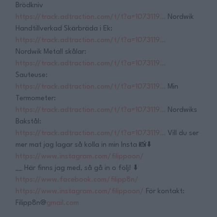
Brödkniv
https://track.adtraction.com/t/t?a=1073119…
Nordwik
Handtillverkad Skärbräda i Ek:
https://track.adtraction.com/t/t?a=1073119…
Nordwik Metall skålar:
https://track.adtraction.com/t/t?a=1073119…
Sauteuse:
https://track.adtraction.com/t/t?a=1073119…
Min
Termometer:
https://track.adtraction.com/t/t?a=1073119…
Nordwiks
Bakstål:
https://track.adtraction.com/t/t?a=1073119…
Vill du ser
mer mat jag lagar så kolla in min Insta 📸⬇️
https://www.instagram.com/filippoon/
__ Här finns jag med, så gå in o följ! ⬇️
https://www.facebook.com/filipp8n/
https://www.instagram.com/filippoon/
För kontakt:
Filipp8n@
gmail.com