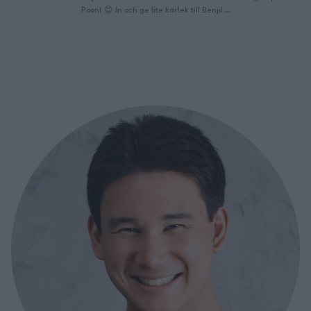
tillsammans ska sk
Poon! 😊 In och ge lite kärlek till Benji!
💚 Där inga frågor
https://www.youtube.com/channel/UCj0Ol7uU4…
centrum och Där v
Här är Filmen men mig och Benji:
matlagare! Den här
https://www.youtube.com/watch?v=cYlccJ3ahW… –
Continued
Tanken med denna kanalen är att vi tillsammans
ska skapa ett så kallat Mat- community! 💚 Här
Finns Jag på TikTok:
https://www.tiktok.com/@filippoon Och här på
Instagram: …
Continued