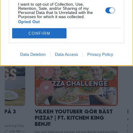
I want to opt-out of Collection, Use,
Retention, Sale, and/or Sharing of my
Personal Data that Is Unrelated with the
Purposes for which it was collected.
Opted Out
Du kanske också gillar
CONFIRM
Övrigt
Övrigt
0/5
Data Deletion
Data Access
Privacy Policy
Vilken Youtuber Gör Bäst
Här är Kn
Pizza? | Ft. Kitchen King
använder
Benji!
Hej och Välkomna vä
r
Poon! 😊 – Tanken 
Hej och Välkomna vänner till min Kanal med mig Filip