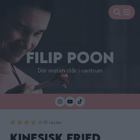
FILIP POON
Där maten står i centrum
10 röster
Kinesisk Fried