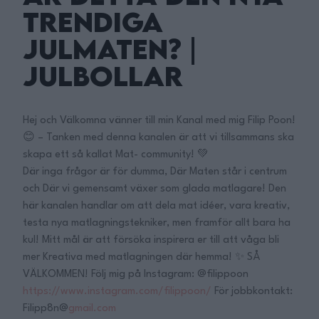
Trendiga
Julmaten? |
Julbollar
Hej och Välkomna vänner till min Kanal med mig Filip Poon!
😊 – Tanken med denna kanalen är att vi tillsammans ska
skapa ett så kallat Mat- community! 💚
Där inga frågor är för dumma, Där Maten står i centrum
och Där vi gemensamt växer som glada matlagare! Den
här kanalen handlar om att dela mat idéer, vara kreativ,
testa nya matlagningstekniker, men framför allt bara ha
kul! Mitt mål är att försöka inspirera er till att våga bli
mer Kreativa med matlagningen där hemma! ✨ SÅ
VÄLKOMMEN! Följ mig på Instagram: @filippoon
https://www.instagram.com/filippoon/
För jobbkontakt:
Filipp8n@
gmail.com