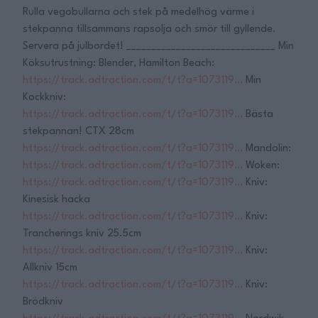
Rulla vegobullarna och stek på medelhög värme i
stekpanna tillsammans rapsolja och smör till gyllende.
Servera på julbordet! ______________________________ Min
Köksutrustning: Blender, Hamilton Beach:
https://track.adtraction.com/t/t?a=1073119…
Min
Kockkniv:
https://track.adtraction.com/t/t?a=1073119…
Bästa
stekpannan! CTX 28cm
https://track.adtraction.com/t/t?a=1073119…
Mandolin:
https://track.adtraction.com/t/t?a=1073119…
Woken:
https://track.adtraction.com/t/t?a=1073119…
Kniv:
Kinesisk hacka
https://track.adtraction.com/t/t?a=1073119…
Kniv:
Trancherings kniv 25.5cm
https://track.adtraction.com/t/t?a=1073119…
Kniv:
Allkniv 15cm
https://track.adtraction.com/t/t?a=1073119…
Kniv:
Brödkniv