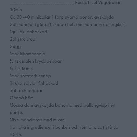
______________________________ Recept: Jul Vegobollar:
30min
Ca 30-40 minibollar 1 förp svarta bönor, avsköljda
2dl mandlar (går att skippa helt om man är nötallergiker)
1gul lök, finhackad
2dl ströbröd
2ägg
1msk kikomansoja
½ tsk malen kryddpeppar
½ tsk kanel
1msk sötstark senap
1kruka salvia, finhackad
Salt och peppar
Gör så här:
Mossa dom avsköljda bönorna med ballongvisp i en
bunke.
Mixa mandlaran med mixer.
Ha i alla ingredienser i bunken och rom om. Låt stå ca
10min.