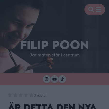
FILIP POON
Där maten står i centrum
0 röster
Är Detta Den Nya