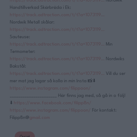
https://track.adtraction.com/t/t?a=1073119…
Nordwik
Handtillverkad Skärbräda i Ek:
https://track.adtraction.com/t/t?a=1073119…
Nordwik Metall skålar:
https://track.adtraction.com/t/t?a=1073119…
Sauteuse:
https://track.adtraction.com/t/t?a=1073119…
Min
Termometer:
https://track.adtraction.com/t/t?a=1073119…
Nordwiks
Bakstål:
https://track.adtraction.com/t/t?a=1073119…
Vill du ser
mer mat jag lagar så kolla in min Insta 📸⬇️
https://www.instagram.com/filippoon/
______________________ Här finns jag med, så gå in o följ!
⬇️
https://www.facebook.com/filipp8n/
https://www.instagram.com/filippoon/
För kontakt:
Filipp8n@
gmail.com
Övrigt