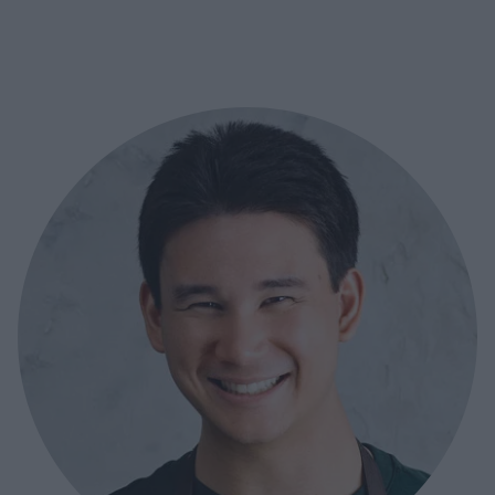
Instagram: @filipp
centrum och Där vi gemensamt växer som glada
https://www.insta
matlagare! Den här kanalen handlar om att dela …
jobbkontakt: Filip
Continued
___________________
kikärtor ca 450g e