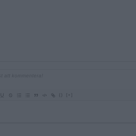
{}
[+]