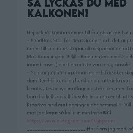
Så Lyckas Du med
Kalkonen!
Hej och Välkomna vänner till FoodBros med mig 
– FoodBros Står för ”Mat Bröder” och det är prec
när vi tillsammans skapar olika spännande rätt
Matutmaningen: 👊😁 – Kommentera med 3 oli
ingredienser (minst en måste vara en grönsak)
– Sen tar jag på mig utmaning och försöker s
dom Den här kanalen handlar om att dela mat i
kreativ, testa nya matlagningstekniker, men fra
bara ha kul! Jag vill försöka inspirera er till att
Kreativa med matlagningen där hemma! ✨ Vill 
mat jag lagar så kolla in min Insta 📸⬇️
https://www.instagram.com/filippoon/
______________________ Här finns jag med, så gå