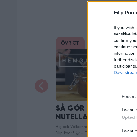
Du 
Filip Poon
If you wish 
sensitive in
confirm you
Övrigt
0/5
0/5
continue se
information 
further disc
participants
Downstream 
Persona
enkelt egen
En Aningen
I want t
Annorlunda
Opted 
Lussebullar!
till min Kanal med mig
I want t
med denna kanalen är att
Hej och Välkomna vänner till FoodBros me