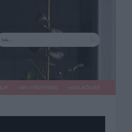
ilip
Min utrustning
Mina böcker