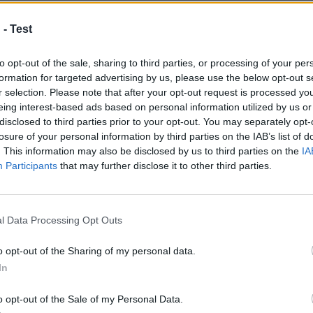
kanske också gi
 -
Test
to opt-out of the sale, sharing to third parties, or processing of your per
formation for targeted advertising by us, please use the below opt-out s
r selection. Please note that after your opt-out request is processed y
Övrigt
Ö
0/5
eing interest-based ads based on personal information utilized by us or
disclosed to third parties prior to your opt-out. You may separately opt-
losure of your personal information by third parties on the IAB’s list of
. This information may also be disclosed by us to third parties on the
IA
Participants
that may further disclose it to other third parties.
l Data Processing Opt Outs
Vem Gör Bäst
Sa
o opt-out of the Sharing of my personal data.
Burgare? | ft. Daniel
Os
In
Norlin & Bob
Hej o
o opt-out of the Sale of my Personal Data.
Filip
d mig
In och ge kärlek till Daniels och Bobs kanaler: