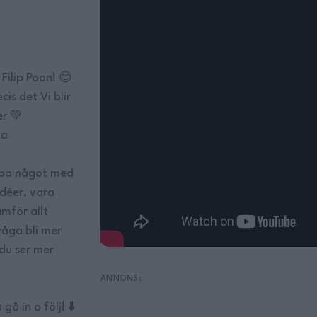
Filip Poon! 😊
is det Vi blir
er 💚
ka
kapa något med
déer, vara
mför allt
 våga bli mer
du ser mer
 in o följ! ⬇️