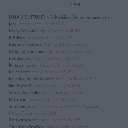
______________________________ Recept:
______________________________
MIN KÖKSUTRUSTNING: Kockkniv Denna rekomenderar
jag!:
https://adtr.co/YbViUB
Fancy Kockniv:
https://adtr.co/slFyk3
Brödkniv:
https://adtr.co/XmcR9r
Bästa kniv setet:
https://adtr.co/zws3YS
Lång trancherkniv:
https://adtr.co/FXJmRZ
Dunderkniv:
https://adtr.co/z8f5PA
Kinesisk hacka:
https://adtr.co/utac40
Knivblock:
https://adtr.co/x8wSYs
Kniv slip jag använder:
https://adtr.co/vS1Lr6
Fint Brynstål:
https://adtr.co/zRn1bM
Grovt Brynstål:
https://adtr.co/1L5s6t
Mandolin:
https://adtr.co/APUX7C
Termometer:
https://adtr.co/VhNVkC
Pizzastål:
https://adtr.co/k092uN
Träskärbräda:
https://adtr.co/kankf1
Stor Träskärbräda:
https://adtr.co/le5ef7