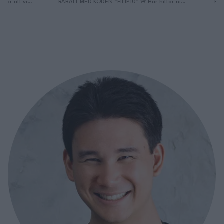
RABATT MED KODEN ”FILIP10” 🚨 Här hittar ni
Poon! 😊 – Tanken 
!
Grillen! Vinson 500
tillsammans ska sk
https://landmann.com/scand/sv/produkt/vins…
💚 Där inga frågor
OBS! Den finns i olika storlekar med!
centrum och Där v
https://landmann.com/scand/sv/produkt-kate…
matlagare! Den hä
Här hittar du Hickory spån:
Continued
https://landmann.com/scand/sv/produkt-kate…
Grilltänger:
https://landmann.com/scand/sv/produkt/pure…
Här Finns Jag på TikTok:
https://www.tiktok.com/@filippoon Och här på
Instagram: @filippoon
https://www.instagram.com/filippoon/ För
jobbkontakt: Filipp8n@gmail.com
______________________________ Recept: Äkta BBQ …
Continued