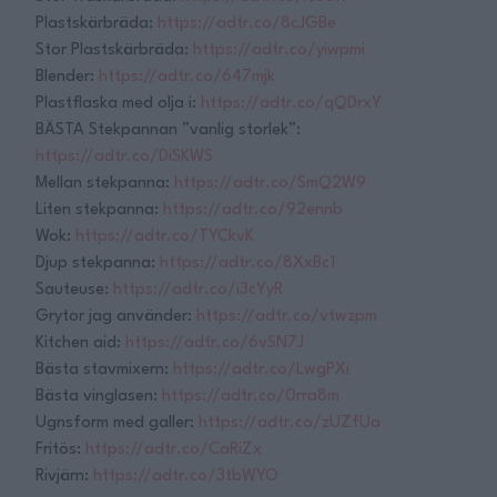
Plastskärbräda:
https://adtr.co/8cJGBe
Stor Plastskärbräda:
https://adtr.co/yiwpmi
Blender:
https://adtr.co/647mjk
Plastflaska med olja i:
https://adtr.co/qQDrxY
BÄSTA Stekpannan ”vanlig storlek”:
https://adtr.co/DiSKWS
Mellan stekpanna:
https://adtr.co/SmQ2W9
Liten stekpanna:
https://adtr.co/92ennb
Wok:
https://adtr.co/TYCkvK
Djup stekpanna:
https://adtr.co/8XxBc1
Sauteuse:
https://adtr.co/i3cYyR
Grytor jag använder:
https://adtr.co/vtwzpm
Kitchen aid:
https://adtr.co/6vSN7J
Bästa stavmixern:
https://adtr.co/LwgPXi
Bästa vinglasen:
https://adtr.co/0rra8m
Ugnsform med galler:
https://adtr.co/zUZfUa
Fritös:
https://adtr.co/CaRiZx
Rivjärn:
https://adtr.co/3tbWYO