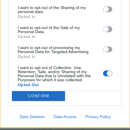
I want to opt-out of the Sharing of my
personal data.
Opted In
I want to opt-out of the Sale of my
Personal Data.
Du kanske också gillar
Opted In
I want to opt-out of processing my
Personal Data for Targeted Advertising.
Övrigt
Övrigt
0/5
Opted In
I want to opt-out of Collection, Use,
Retention, Sale, and/or Sharing of my
Personal Data that Is Unrelated with the
Purposes for which it was collected.
Opted Out
CONFIRM
Äkta BBQ Pulled Pork! | BBQ
Skolans P
Data Deletion
Data Access
Privacy Policy
Burgare!
Kall dills
p
”I samarbete med Landmann” 🚨OBS! NI HAR 10%
Hej och Välkomna v