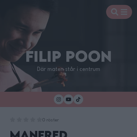
FILIP POON
Där maten står i centrum
0 röster
Manfred