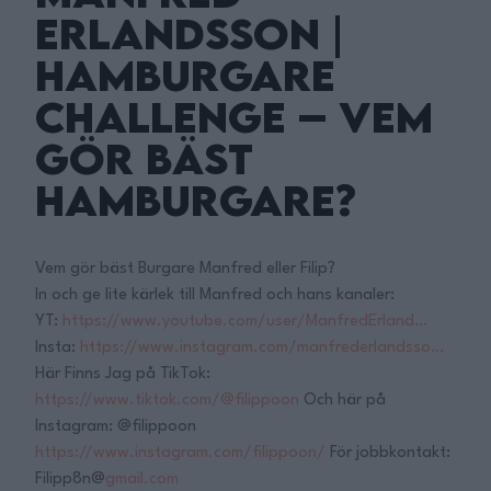
Erlandsson |
Hamburgare
Challenge – vem
gör bäst
hamburgare?
Vem gör bäst Burgare Manfred eller Filip?
In och ge lite kärlek till Manfred och hans kanaler:
YT:
https://www.youtube.com/user/ManfredErland…
Insta:
https://www.instagram.com/manfrederlandsso…
Här Finns Jag på TikTok:
https://www.tiktok.com/@filippoon
Och här på
Instagram: @filippoon
https://www.instagram.com/filippoon/
För jobbkontakt:
Filipp8n@
gmail.com