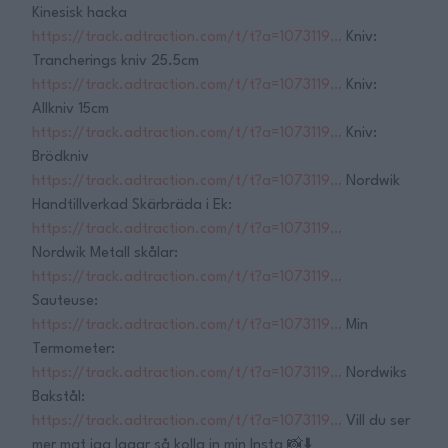
Kinesisk hacka
https://track.adtraction.com/t/t?a=1073119…
Kniv:
Trancherings kniv 25.5cm
https://track.adtraction.com/t/t?a=1073119…
Kniv:
Allkniv 15cm
https://track.adtraction.com/t/t?a=1073119…
Kniv:
Brödkniv
https://track.adtraction.com/t/t?a=1073119…
Nordwik
Handtillverkad Skärbräda i Ek:
https://track.adtraction.com/t/t?a=1073119…
Nordwik Metall skålar:
https://track.adtraction.com/t/t?a=1073119…
Sauteuse:
https://track.adtraction.com/t/t?a=1073119…
Min
Termometer:
https://track.adtraction.com/t/t?a=1073119…
Nordwiks
Bakstål:
https://track.adtraction.com/t/t?a=1073119…
Vill du ser
mer mat jag lagar så kolla in min Insta 📸⬇️