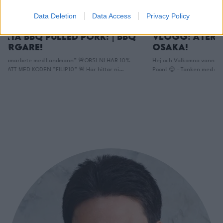
Data Deletion
Data Access
Privacy Policy
BQ
Vlogg: Äter Streetfood i
Mamma P
Osaka!
Poon | V
Hamburg
%
Hej och Välkomna vänner till min Kanal med mig Filip
Poon! 😊 – Tanken med denna kanalen är att vi
Halloj Spiskrig
tillsammans ska skapa ett så kallat Mat- community!
poon eller Pappa
💚 Där inga frågor är för dumma, Där Maten står i
kommentarerna! 
centrum och Där vi gemensamt växer som glada
https://www.tikt
matlagare! Den här kanalen handlar om att dela …
Instagram: @fili
Continued
https://www.ins
jobbkontakt: Fil
_________________
_________________
KÖKSUTRUSTNING
jag!: https://ad
https://adtr.co/
https://adtr.co/
https://adtr.co
https://adtr.co