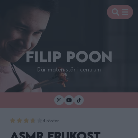
FILIP POON
Där maten står i centrum
4 röster
ASMR Frukost