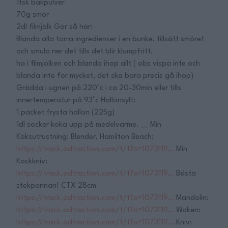
1tsk bakpulver
70g smör
2dl filmjölk Gör så här:
Blanda alla torra ingredienser i en bunke, tillsätt smöret
och smula ner det tills det blir klumpfritt.
ha i filmjölken och blanda ihop allt ( obs vispa inte och
blanda inte för mycket, det ska bara precis gå ihop)
Grädda i ugnen på 220°c i ca 20-30min eller tills
innertemperatur på 93°c Hallonsylt:
1 packet frysta hallon (225g)
1dl socker koka upp på medelvärme. __ Min
Köksutrustning: Blender, Hamilton Beach:
https://track.adtraction.com/t/t?a=1073119…
Min
Kockkniv:
https://track.adtraction.com/t/t?a=1073119…
Bästa
stekpannan! CTX 28cm
https://track.adtraction.com/t/t?a=1073119…
Mandolin:
https://track.adtraction.com/t/t?a=1073119…
Woken:
https://track.adtraction.com/t/t?a=1073119…
Kniv: