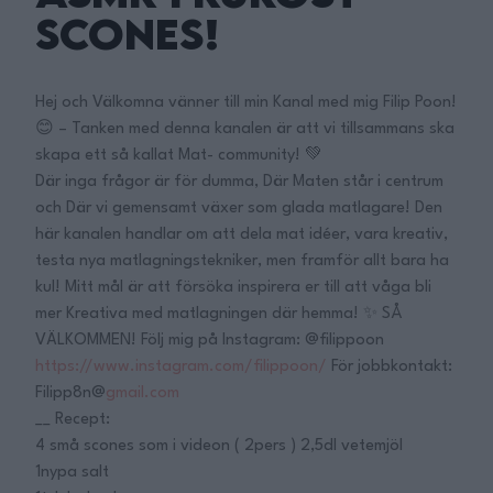
Scones!
Hej och Välkomna vänner till min Kanal med mig Filip Poon!
😊 – Tanken med denna kanalen är att vi tillsammans ska
skapa ett så kallat Mat- community! 💚
Där inga frågor är för dumma, Där Maten står i centrum
och Där vi gemensamt växer som glada matlagare! Den
här kanalen handlar om att dela mat idéer, vara kreativ,
testa nya matlagningstekniker, men framför allt bara ha
kul! Mitt mål är att försöka inspirera er till att våga bli
mer Kreativa med matlagningen där hemma! ✨ SÅ
VÄLKOMMEN! Följ mig på Instagram: @filippoon
https://www.instagram.com/filippoon/
För jobbkontakt:
Filipp8n@
gmail.com
__ Recept:
4 små scones som i videon ( 2pers ) 2,5dl vetemjöl
1nypa salt