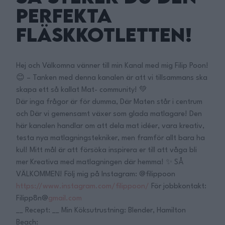
PERFEKTA
FLÄSKKOTLETTEN!
Hej och Välkomna vänner till min Kanal med mig Filip Poon!
😊 – Tanken med denna kanalen är att vi tillsammans ska
skapa ett så kallat Mat- community! 💚
Där inga frågor är för dumma, Där Maten står i centrum
och Där vi gemensamt växer som glada matlagare! Den
här kanalen handlar om att dela mat idéer, vara kreativ,
testa nya matlagningstekniker, men framför allt bara ha
kul! Mitt mål är att försöka inspirera er till att våga bli
mer Kreativa med matlagningen där hemma! ✨ SÅ
VÄLKOMMEN! Följ mig på Instagram: @filippoon
https://www.instagram.com/filippoon/
För jobbkontakt:
Filipp8n@
gmail.com
__ Recept: __ Min Köksutrustning: Blender, Hamilton
Beach: