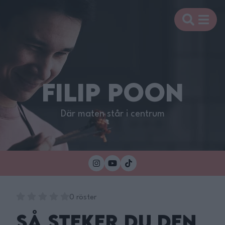
FILIP POON
Där maten står i centrum
0 röster
SÅ STEKER DU DEN