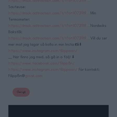
https://track.adtraction.com/t/t?a=1073119…
Sauteuse:
https://track.adtraction.com/t/t?a=1073119…
Min
Termometer:
https://track.adtraction.com/t/t?a=1073119…
Nordwiks
Bakstål:
https://track.adtraction.com/t/t?a=1073119…
Vill du ser
mer mat jag lagar så kolla in min Insta 📸⬇️
https://www.instagram.com/filippoon/
__ Här finns jag med, så gå in o följ! ⬇️
https://www.facebook.com/filipp8n/
https://www.instagram.com/filippoon/
För kontakt:
Filipp8n@
gmail.com
Övrigt