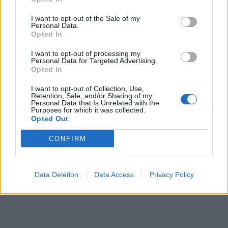
I want to opt-out of the Sale of my
Personal Data.
Övrigt
Övrigt
4.3333333333333/5
Opted In
I want to opt-out of processing my
Personal Data for Targeted Advertising.
Opted In
I want to opt-out of Collection, Use,
Retention, Sale, and/or Sharing of my
Personal Data that Is Unrelated with the
Purposes for which it was collected.
Opted Out
Detta är RIKTIG Kinamat:
Burgare 
Char Siu!
CONFIRM
Hej och Välkomna
Poon! 😊 – Tank
lip
Hej och Välkomna vänner till min Kanal med mig Filip
tillsammans ska
Poon! 😊 – Tanken med denna kanalen är att vi
💚 Där inga fråg
ity!
tillsammans ska skapa ett så kallat Mat- community!
Data Deletion
Data Access
Privacy Policy
centrum och Dä
i
💚 Där inga frågor är för dumma, Där Maten står i
matlagare! Den 
centrum och Där vi gemensamt växer som glada
Continued
 …
matlagare! Den här kanalen handlar om att dela …
Continued