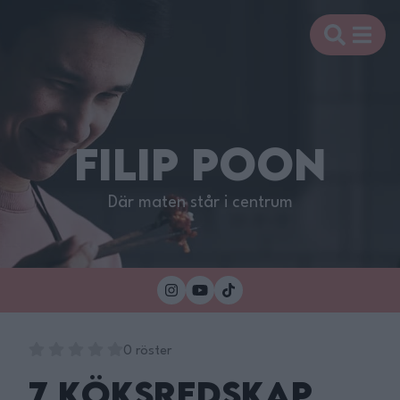
FILIP POON
Där maten står i centrum
0 röster
7 Köksredskap