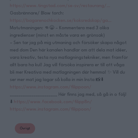
https://www.tingstad.com/se-sv/restaurang/…
Gasbrännare/ Blow torch:
https://bagarenochkocken.se/koksredskap/ga…
Matutmaningen: 👊😁 – Kommentera med 3 olika
ingredienser (minst en måste vara en grönsak)
– Sen tar jag på mig utmaning och försöker skapa något
med dom Den här kanalen handlar om att dela mat idéer,
vara kreativ, testa nya matlagningstekniker, men framför
allt bara ha kul! Jag vill försöka inspirera er till att våga
bli mer Kreativa med matlagningen där hemma! ✨ Vill du
ser mer mat jag lagar så kolla in min Insta 📸⬇️
https://www.instagram.com/filippoon/
______________________ Här finns jag med, så gå in o följ!
⬇️
https://www.facebook.com/filipp8n/
https://www.instagram.com/filippoon/
Övrigt