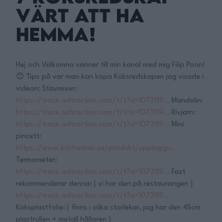
värt att ha
Hemma!
Hej och Välkomna vänner till min kanal med mig Filip Poon!
😊 Tips på var man kan köpa Köksredskapen jag visade i
videon: Stavmixer:
https://track.adtraction.com/t/t?a=1073119…
Mandolin:
https://track.adtraction.com/t/t?a=1073119…
Rivjärn:
https://track.adtraction.com/t/t?a=1073119…
Mini
pincett:
https://www.kitchenlab.se/produkt/upplaggn…
Termometer:
https://track.adtraction.com/t/t?a=1073119…
Fast
rekommenderar denna: ( vi har den på restaurangen )
https://track.adtraction.com/t/t?a=1073119…
Köksplastfolie: ( finns i olika storlekar, jag har den 45cm
plastrullen + metall hållaren )