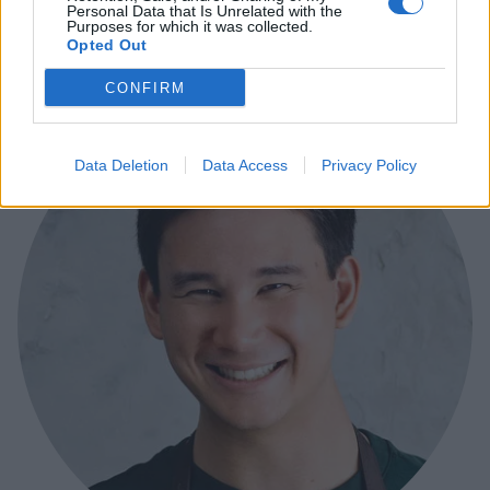
ar om att dela …
måste vara en grönsak) – Sen tar jag på mig
m
Personal Data that Is Unrelated with the
utmaning och försöker …
Continued
C
Purposes for which it was collected.
Opted Out
CONFIRM
Data Deletion
Data Access
Privacy Policy