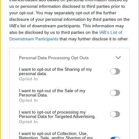
us or personal information disclosed to third parties prior to
Du kanske också gillar
your opt-out. You may separately opt-out of the further
disclosure of your personal information by third parties on the
IAB’s list of downstream participants. This information may
also be disclosed by us to third parties on the
IAB’s List of
Övrigt
0/5
0/5
Downstream Participants
that may further disclose it to other
third parties.
Personal Data Processing Opt Outs
I want to opt-out of the Sharing of my
personal data.
Opted In
I want to opt-out of the Sale of my
Personal Data.
BQ-
7 Saker jag alltid Har
Opted In
Hemma i Köket!
I want to opt-out of processing my
anal med mig Filip
Hej och Välkomna vänner till FoodBros med mig Filip
H
Personal Data for Targeted Advertising.
len är att vi
Poon! 😊 – FoodBros Står för ”Mat Bröder” och det är
P
Opted In
at Mat- community!
precis det Vi blir när vi tillsammans skapar olika
t
Där Maten står i
spännande rätter 💚 Matutmaningen: 👊😁 –

I want to opt-out of Collection, Use,
xer som glada
Kommentera med 3 olika ingredienser (minst en
c
Retention, Sale, and/or Sharing of my