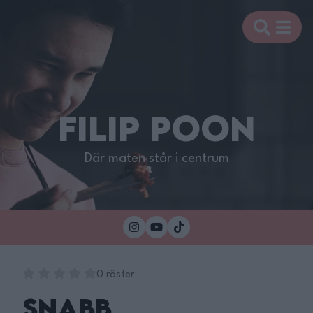
FILIP POON
Där maten står i centrum
0 röster
Snabb