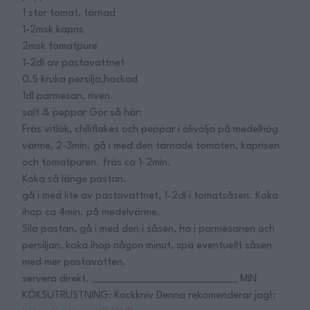
1 stor tomat, tärnad
1-2msk kapris
2msk tomatpure
1-2dl av pastavattnet
0.5 kruka persilja,hackad
1dl parmesan, riven
salt & peppar Gör så här:
Fräs vitlök, chiliflakes och peppar i olivolja på medelhög
värme, 2-3min. gå i med den tärnade tomaten, kaprisen
och tomatpuren. fräs ca 1-2min.
Koka så länge pastan.
gå i med lite av pastavattnet, 1-2dl i tomatsåsen. Koka
ihop ca 4min. på medelvärme.
Sila pastan, gå i med den i såsen, ha i parmesanen och
persiljan, koka ihop någon minut, spä eventuellt såsen
med mer pastavatten.
servera direkt. ______________________________ MIN
KÖKSUTRUSTNING: Kockkniv Denna rekomenderar jag!: