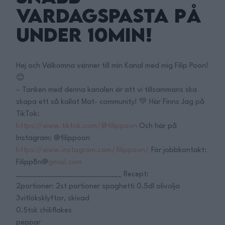
Vardagspasta på
under 10min!
Hej och Välkomna vänner till min Kanal med mig Filip Poon!
😊
– Tanken med denna kanalen är att vi tillsammans ska
skapa ett så kallat Mat- community! 💚 Här Finns Jag på
TikTok:
https://www.tiktok.com/@filippoon
Och här på
Instagram: @filippoon
https://www.instagram.com/filippoon/
För jobbkontakt:
Filipp8n@
gmail.com
______________________________ Recept:
2portioner: 2st portioner spaghetti 0.5dl olivolja
3vitlöksklyftor, skivad
0.5tsk chiliflakes
peppar