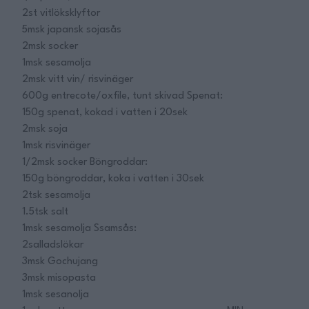
2st vitlöksklyftor
5msk japansk sojasås
2msk socker
1msk sesamolja
2msk vitt vin/ risvinäger
600g entrecote/oxfile, tunt skivad Spenat:
150g spenat, kokad i vatten i 20sek
2msk soja
1msk risvinäger
1/2msk socker Böngroddar:
150g böngroddar, koka i vatten i 30sek
2tsk sesamolja
1.5tsk salt
1msk sesamolja Ssamsås:
2salladslökar
3msk Gochujang
3msk misopasta
1msk sesanolja