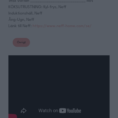
1msk vatten ______________________________ MIN
KÖKSUTRUSTNING: Kyl-frys, Neff
Induktionshäll, Neff
Ång-Ugn, Neff
Länk till Neff:
https://www.neff-home.com/se/
Övrigt