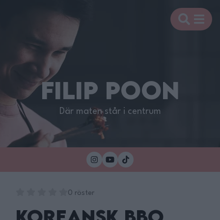
FILIP POON
Där maten står i centrum
0 röster
Koreansk BBQ