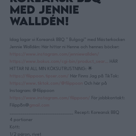
med Jennie
Walldén!
Idag lagar vi Koreansk BBQ ” Bulgogi” med Mästerkocken
Jennie Walldén: Här hittar ni Henne och hennes böcker:
https://www.instagram.com/jenniewallden/
https://www.bokus.com/cgi-bin/product_sear…
HÄR
HITTAR NI ALL MIN KÖKSUTRUSTNING: 🌟
https://filippoon.tipser.com/
Här Finns Jag på TikTok:
https://www.tiktok.com/@filippoon
Och här på
Instagram: @filippoon
https://www.instagram.com/filippoon/
För jobbkontakt:
Filipp8n@
gmail.com
______________________________ Recept: Koreansk BBQ
4 portioner
Kött:
1/2 päron, rivet