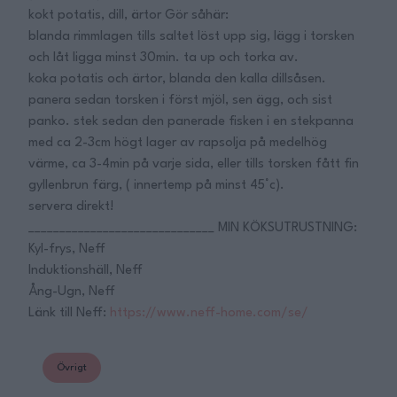
kokt potatis, dill, ärtor Gör såhär:
blanda rimmlagen tills saltet löst upp sig, lägg i torsken
och låt ligga minst 30min. ta up och torka av.
koka potatis och ärtor, blanda den kalla dillsåsen.
panera sedan torsken i först mjöl, sen ägg, och sist
panko. stek sedan den panerade fisken i en stekpanna
med ca 2-3cm högt lager av rapsolja på medelhög
värme, ca 3-4min på varje sida, eller tills torsken fått fin
gyllenbrun färg, ( innertemp på minst 45°c).
servera direkt!
______________________________ MIN KÖKSUTRUSTNING:
Kyl-frys, Neff
Induktionshäll, Neff
Ång-Ugn, Neff
Länk till Neff:
https://www.neff-home.com/se/
Övrigt