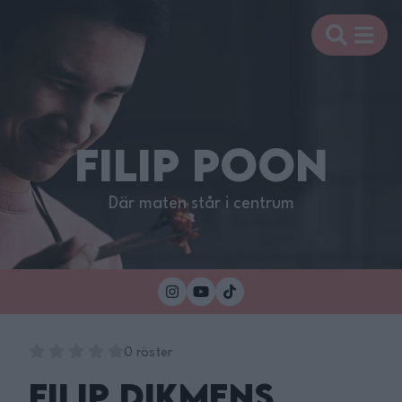
FILIP POON
Där maten står i centrum
0 röster
Filip Dikmens