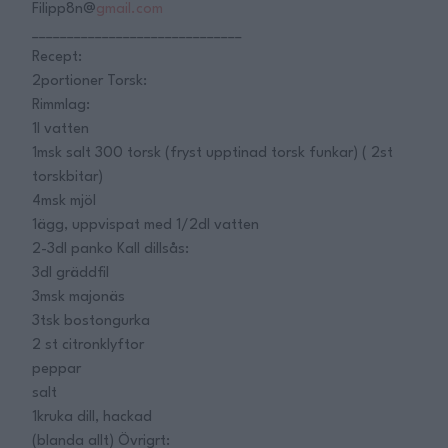
Filipp8n@
gmail.com
______________________________
Recept:
2portioner Torsk:
Rimmlag:
1l vatten
1msk salt 300 torsk (fryst upptinad torsk funkar) ( 2st
torskbitar)
4msk mjöl
1ägg, uppvispat med 1/2dl vatten
2-3dl panko Kall dillsås:
3dl gräddfil
3msk majonäs
3tsk bostongurka
2 st citronklyftor
peppar
salt
1kruka dill, hackad
(blanda allt) Övrigrt: