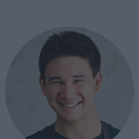
https://www.adlibr
Continued
Finns Jag på TikTok
https://www.tiktok
Instagram: @filipp
https://www.instag
jobbkontakt: Filip
____________________
____________________
KÖKSUTRUSTNING: 
jag!: https://adtr
https://adtr.co/slF
https://adtr.co/Xm
https://adtr.co/zw
Continued