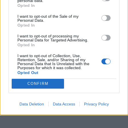
personal data.
Opted In
Du kanske också gillar
I want to opt-out of the Sale of my
Personal Data.
Opted In
Övrigt
Övrigt
0/5
I want to opt-out of processing my
Personal Data for Targeted Advertising.
Opted In
I want to opt-out of Collection, Use,
Retention, Sale, and/or Sharing of my
Personal Data that Is Unrelated with the
Purposes for which it was collected.
Opted Out
CONFIRM
Hinner man laga Burgare
Vinnaren 
på 5min?
mästerko
Vinnarrät
Hej och Välkomna vänner till min Kanal med mig Filip
Data Deletion
Data Access
Privacy Policy
Poon! 😊 – Tanken med denna kanalen är att vi
Idag Lagar årets M
!
tillsammans ska skapa ett så kallat Mat- community!
vinnarrätt! Här hit
💚 Där inga frågor är för dumma, Där Maten står i
https://www.insta
centrum och Där vi gemensamt växer som glada
du min KOKBOK ”F
matlagare! Den här kanalen handlar om att dela …