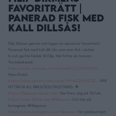
Favoriträtt |
Panerad Fisk med
Kall Dillsås!
Filip Dikmen gästar och lagar sin absoluta favoriträtt
Panerad fisk med kall dill sås som man fick i skolan
In och ge lite Kärlek till Filip, Här hittar du honom:
Youtubekanal:
https://www.youtube.com/channel/UCOZ9O09nD…
Hans Podd:
https://open.spotify.com/show/6VfqG2XnDZQZ…
HÄR
HITTAR NI ALL MIN KÖKSUTRUSTNING: 🌟
https://filippoon.tipser.com/
Här Finns Jag på TikTok:
https://www.tiktok.com/@filippoon
Och här på
Instagram: @filippoon
https://www.instagram.com/filippoon/
För jobbkontakt: