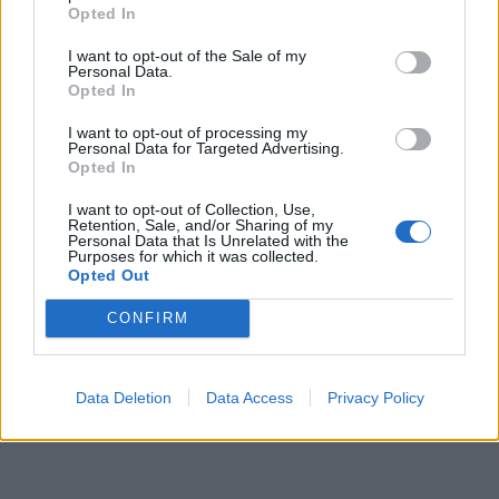
Opted In
Du kanske också gillar
I want to opt-out of the Sale of my
Personal Data.
Opted In
Övrigt
5
0/5
I want to opt-out of processing my
Personal Data for Targeted Advertising.
Opted In
I want to opt-out of Collection, Use,
Retention, Sale, and/or Sharing of my
Personal Data that Is Unrelated with the
Purposes for which it was collected.
Opted Out
CONFIRM
k!
Pasta Aglio E Olio På 10min
M
| Hinner Man Laga Det?
p
s med mig Filip
öder” och det är
Hej och Välkomna vänner till min Kanal med mig Filip
Hej
Data Deletion
Data Access
Privacy Policy
skapar olika
Poon! 😊 – Tanken med denna kanalen är att vi
Poo
: 👊😁 –
tillsammans ska skapa ett så kallat Mat- community!
til
r (minst en
💚 Där inga frågor är för dumma, Där Maten står i
💚 
g på mig
centrum och Där vi gemensamt växer som glada
cen
matlagare! Den här kanalen handlar om att dela …
mat