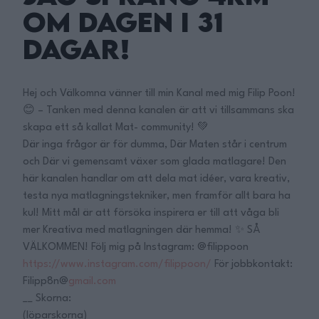
Om Dagen i 31
Dagar!
Hej och Välkomna vänner till min Kanal med mig Filip Poon!
😊 – Tanken med denna kanalen är att vi tillsammans ska
skapa ett så kallat Mat- community! 💚
Där inga frågor är för dumma, Där Maten står i centrum
och Där vi gemensamt växer som glada matlagare! Den
här kanalen handlar om att dela mat idéer, vara kreativ,
testa nya matlagningstekniker, men framför allt bara ha
kul! Mitt mål är att försöka inspirera er till att våga bli
mer Kreativa med matlagningen där hemma! ✨ SÅ
VÄLKOMMEN! Följ mig på Instagram: @filippoon
https://www.instagram.com/filippoon/
För jobbkontakt:
Filipp8n@
gmail.com
__ Skorna:
(löparskorna)