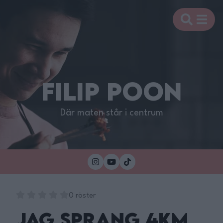
FILIP POON
Där maten står i centrum
0 röster
Jag Sprang 4km