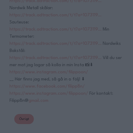
https://track.adtraction.com/t/t?a=1073119…
Nordwik Metall skålar:
https://track.adtraction.com/t/t?a=1073119…
Sauteuse:
https://track.adtraction.com/t/t?a=1073119…
Min
Termometer:
https://track.adtraction.com/t/t?a=1073119…
Nordwiks
Bakstål:
https://track.adtraction.com/t/t?a=1073119…
Vill du ser
mer mat jag lagar så kolla in min Insta 📸⬇️
https://www.instagram.com/filippoon/
__ Här finns jag med, så gå in o följ! ⬇️
https://www.facebook.com/filipp8n/
https://www.instagram.com/filippoon/
För kontakt:
Filipp8n@
gmail.com
Övrigt