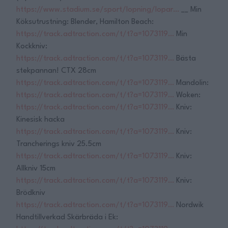
https://www.stadium.se/sport/lopning/lopar…
__ Min
Köksutrustning: Blender, Hamilton Beach:
https://track.adtraction.com/t/t?a=1073119…
Min
Kockkniv:
https://track.adtraction.com/t/t?a=1073119…
Bästa
stekpannan! CTX 28cm
https://track.adtraction.com/t/t?a=1073119…
Mandolin:
https://track.adtraction.com/t/t?a=1073119…
Woken:
https://track.adtraction.com/t/t?a=1073119…
Kniv:
Kinesisk hacka
https://track.adtraction.com/t/t?a=1073119…
Kniv:
Trancherings kniv 25.5cm
https://track.adtraction.com/t/t?a=1073119…
Kniv:
Allkniv 15cm
https://track.adtraction.com/t/t?a=1073119…
Kniv:
Brödkniv
https://track.adtraction.com/t/t?a=1073119…
Nordwik
Handtillverkad Skärbräda i Ek: