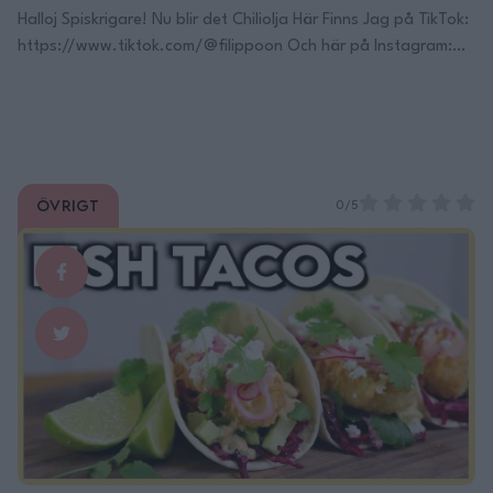
Halloj Spiskrigare! Nu blir det Chiliolja Här Finns Jag på TikTok:
https://www.tiktok.com/@filippoon Och här på Instagram:
@filippoon https://www.instagram.com/filippoon/ För
jobbkontakt: Filipp8n@gmail.com
______________________________ Recept: Filips Chiliolja
Ingredienser: 1L Rapsolja 4st stjärnanis 2st kanelstång 5st
lagerblad 1msk korianderfrön 3/4dl Sichuanpeppar 2.5 dl
Övrigt
kinesiska chiliflakes ( finns att köpa i asiatisk livsmedelsbutiker
0/5
) 1st rödlök, skivad 5cm ingefära, …
Continued