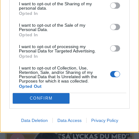
I want to opt-out of the Sharing of my
personal data.
Opted In
I want to opt-out of the Sale of my
Personal Data.
Opted In
I want to opt-out of processing my
Personal Data for Targeted Advertising.
Opted In
I want to opt-out of Collection, Use,
Retention, Sale, and/or Sharing of my
Köttfärssås Duell med Sveriges
Personal Data that Is Unrelated with the
Mästerkock | Gabriel Jonsson
Purposes for which it was collected.
Opted Out
Tjenixen På er! Idag står det Köttfärssås på menyn! Tack till
Gabriel, här finns han: Youtube:
CONFIRM
https://www.youtube.com/channel/UCVxVKrlxt… Instagram:
https://www.instagram.com/ettgottland/ Bok:
https://www.adlibris.com/se/bok/fran-skog-… Här Finns Jag
Data Deletion
Data Access
Privacy Policy
Övrigt
0/5
på TikTok: https://www.tiktok.com/@filippoon Och här på
Instagram: @filippoon https://www.instagram.com/filippoon/