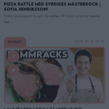
Pizza Battle med Sveriges Mästerkock |
Sofia Henriksson!
Halloj Spiskrigare! In och Ge kärlek Till Sofia, ni hittar henne
här:
YouTube:https://www.youtube.com/channel/UC7gknxVK5…
Instagram: https://www.instagram.com/sofianhenriksson…
Tiktok: https://www.tiktok.com/@sofianhenriksson?l… Här
Övrigt
0/5
Finns Jag på TikTok: https://www.tiktok.com/@filippoon Och
här på Instagram: @filippoon
https://www.instagram.com/filippoon/ För jobbkontakt:
Filipp8n@gmail.com ______________________________ Recept:
Pizzastål: https://adtr.co/k092uN
______________________________ MIN KÖKSUTRUSTNING:
Kockkniv Denna rekomenderar jag!: https://adtr.co/YbViUB
Fancy Kockniv: https://adtr.co/slFyk3 Brödkniv:
https://adtr.co/XmcR9r Bästa kniv setet:
https://adtr.co/zws3YS Lång trancherkniv: …
Continued