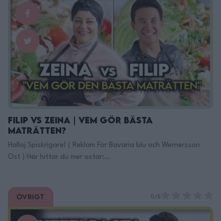
Filip vs Zeina | Vem gör bästa
maträtten?
Halloj Spiskrigare! ( Reklam För Bavaria blu och Wernersson
Ost ) Här hittar du mer ostar:
https://www.wernerssonost.se/kategori/30/b… Citat från
Bavaria blu: ”Om du har fjället i dina ådror är du från
Bergader.” ”Det är lätt att märka att moder jord har varit god
Övrigt
0/5
mot oss. Täta skogar, ren luft, gröna ängar, betande kor och
berg …
Continued