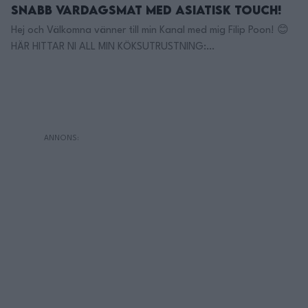
Snabb Vardagsmat med Asiatisk Touch!
Hej och Välkomna vänner till min Kanal med mig Filip Poon! 😊
HÄR HITTAR NI ALL MIN KÖKSUTRUSTNING:
https://filippoon.tipser.com/ – Tanken med denna kanalen är
att vi tillsammans ska skapa ett så kallat Mat- community! 💚
Här Finns Jag på TikTok: https://www.tiktok.com/@filippoon
Och här på Instagram: @filippoon
https://www.instagram.com/filippoon/ För jobbkontakt:
Filipp8n@gmail.com ______________________________ Recept:
Filips enkla …
Continued