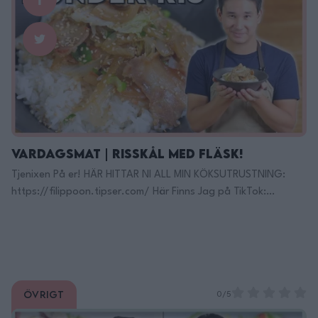
______________________________ Recept:
______________________________ MIN KÖKSUTRUSTNING:
Kockkniv Denna rekomenderar jag!: https://adtr.co/YbViUB
Fancy Kockniv: https://adtr.co/slFyk3 Brödkniv:
https://adtr.co/XmcR9r Bästa kniv setet:
https://adtr.co/zws3YS Lång trancherkniv:
https://adtr.co/FXJmRZ …
Continued
Vardagsmat | Risskål med Fläsk!
Tjenixen På er! HÄR HITTAR NI ALL MIN KÖKSUTRUSTNING:
https://filippoon.tipser.com/ Här Finns Jag på TikTok:
https://www.tiktok.com/@filippoon Och här på Instagram:
@filippoon https://www.instagram.com/filippoon/ För
jobbkontakt: Filipp8n@gmail.com
______________________________ Recept: 2personer 30min kokt
jasminris för två (ca 3dl okokt ris) 200-300g tunt skuret
Övrigt
sidfläsk/stekfläsk/bacon, ( delad i trebitar ) 1 tumstor bit av
0/5
hackad ingefära 1stor gullök, skivat …
Continued