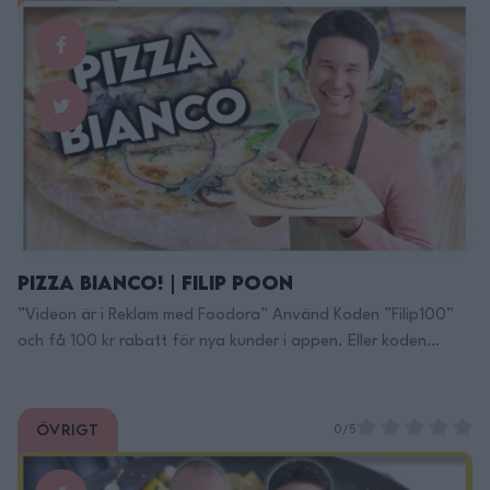
Pizza Bianco! | Filip Poon
”Videon är i Reklam med Foodora” Använd Koden ”Filip100”
och få 100 kr rabatt för nya kunder i appen. Eller koden
”Filip50” så får du 50 kr i rabatt på en beställning på
foodora market ”Koderna är giltiga tills: 16/5 eller då 1000
beställningar gjorts med koden foodora market finns
Övrigt
0/5
tillgängligt i Stockholms innerstad, Malmö, …
Continued