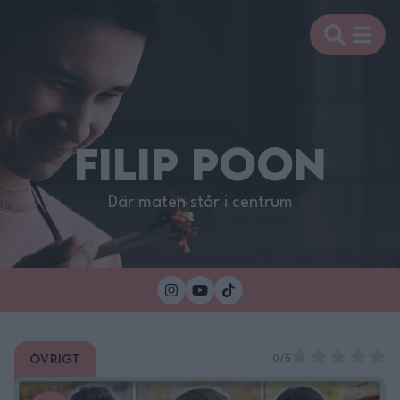
FILIP POON
Där maten står i centrum
Övrigt
0/5