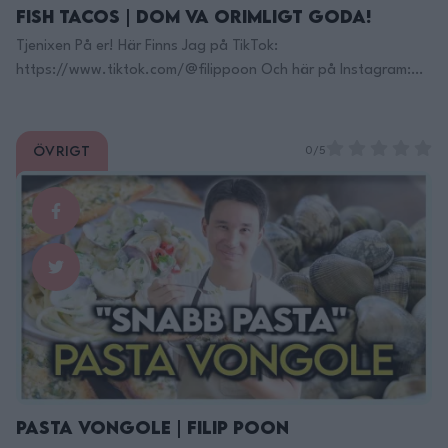
Fish Tacos | Dom Va Orimligt Goda!
Tjenixen På er! Här Finns Jag på TikTok:
https://www.tiktok.com/@filippoon Och här på Instagram:
@filippoon https://www.instagram.com/filippoon/ För
jobbkontakt: Filipp8n@gmail.com
______________________________ Recept: Fisk Taco: 4portioner
Övrigt
0/5
Ca 20min Ingredienser: 8 st små tortillas 4 st avokado,
tärnad 1 kruka koriander 150g fetaost, smulad Kålsallad:
200g rödkål, strimlan 2st lime 2 msk rapolja 1msk sesamolja
salt Chlimajo: 2 dl …
Continued
Pasta Vongole | Filip Poon