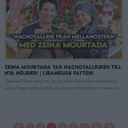
portioner spaghetti 0.5dl olivolja 3vitlöksklyftor, skivad
0.5tsk …
Continued
Zeina Mourtada Tar Nachotallriken Till
Nya Höjder! | Libanesisk Fatteh!
Tjenixen På er! Idag har jag bjudit in Zeina Mourtada Köket
och vi lagar nachostallrik alá Libanon! Här hittar ni henne, in o
följ och in o ge klärlek! Blogg:
https://zeinaskitchen.se/fatteh-med-kott/ Isntagram:
https://www.instagram.com/zeinaskitchen/ Hennes Böcker:
https://www.adlibris.com/se/sok?q=zeina Här Finns Jag på
TikTok: https://www.tiktok.com/@filippoon Och här på
1
2
3
4
5
…
19