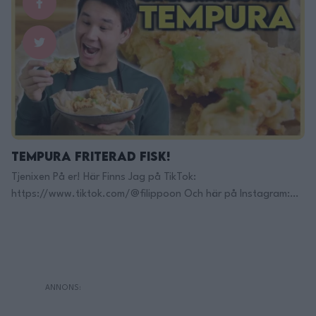
För jobbkontakt: Filipp8n@gmail.com
______________________________ Recept:
______________________________ MIN KÖKSUTRUSTNING:
Kockkniv Denna rekomenderar jag!: https://adtr.co/YbViUB
Fancy Kockkniv: https://adtr.co/slFyk3 Brödkniv:
https://adtr.co/XmcR9r Bästa kniv setet:
https://adtr.co/zws3YS …
Continued
Tempura Friterad Fisk!
Tjenixen På er! Här Finns Jag på TikTok:
https://www.tiktok.com/@filippoon Och här på Instagram:
@filippoon https://www.instagram.com/filippoon/ För
jobbkontakt: Filipp8n@gmail.com
______________________________ Recept: Tempura friterad fisk:
med koriander majo 2-3portioner Ingredienser: ca 500g torsk
eller vilken fisk som helst funkar (även fryst torsk funkar, se
bara till at tina upp den innna) Rimlag: 1l vatten 1msk salt
Tempura …
Continued