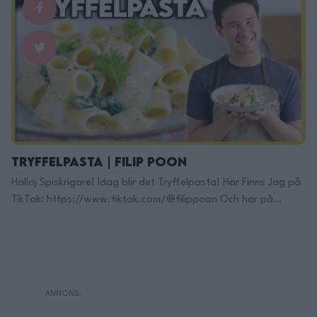
Tryffelpasta | Filip Poon
Halloj Spiskrigare! Idag blir det Tryffelpasta! Här Finns Jag på
TikTok: https://www.tiktok.com/@filippoon Och här på
Instagram: @filippoon https://www.instagram.com/filippoon/
För jobbkontakt: Filipp8n@gmail.com
______________________________ Recept: 2 portioner: 2.5dl
grädde/matlagningsgrädde 1 riven vitlöksklyfta salt och
peppar 1tsk vit tryffelolja hackad
grönkål/ruccola/spenat/svartkål eller någon typ av ört.