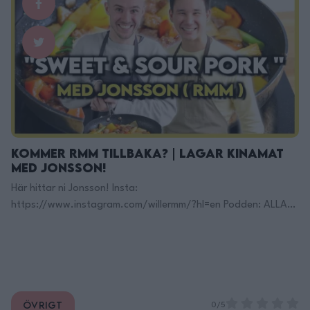
Kommer RMM Tillbaka? | Lagar Kinamat
med Jonsson!
Här hittar ni Jonsson! Insta:
https://www.instagram.com/willermm/?hl=en Podden: ALLA
GODA TING ÄR TRE:
https://open.spotify.com/show/2EVibMZrtXQG… Här Finns
Jag på TikTok: https://www.tiktok.com/@filippoon Och här
på Instagram: @filippoon
https://www.instagram.com/filippoon/ För jobbkontakt:
Övrigt
Filipp8n@gmail.com ______________________________ Recept:
0/5