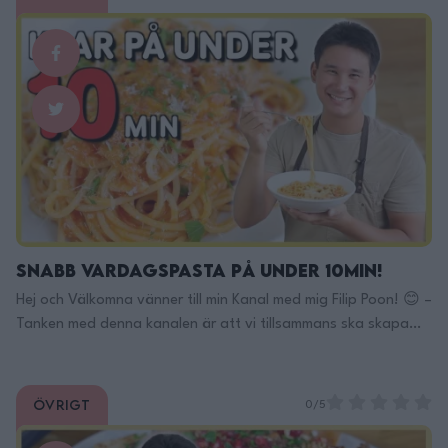
Sweet & Sour pork! Recept: 4p 30min Du behöver: Sås: 2dl
vatten 1dl ketchup 2msk socker 3msk risvinäger eller
vitvinsvinäger 2msk soja 1tsk maizena + …
Continued
Snabb Vardagspasta på under 10min!
Hej och Välkomna vänner till min Kanal med mig Filip Poon! 😊 –
Tanken med denna kanalen är att vi tillsammans ska skapa
ett så kallat Mat- community! 💚 Här Finns Jag på TikTok:
https://www.tiktok.com/@filippoon Och här på Instagram:
@filippoon https://www.instagram.com/filippoon/ För
Övrigt
0/5
jobbkontakt: Filipp8n@gmail.com
______________________________ Recept: 2portioner: 2st