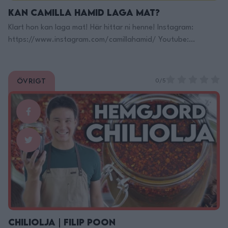
Kan Camilla Hamid Laga Mat?
Klart hon kan laga mat! Här hittar ni henne! Instagram:
https://www.instagram.com/camillahamid/ Youtube:
https://www.youtube.com/channel/UCHslLFFB8… REceptet:
https://mykitchenstories.se/marockansk-cou…
https://filippoon.tipser.com/ Här Finns Jag på TikTok:
Övrigt
0/5
https://www.tiktok.com/@filippoon Och här på Instagram:
@filippoon https://www.instagram.com/filippoon/ För
jobbkontakt: Filipp8n@gmail.com
______________________________ Recept:
https://mykitchenstories.se/marockansk-cou…
______________________________ MIN KÖKSUTRUSTNING:
Kockkniv Denna rekomenderar jag!: https://adtr.co/YbViUB
Fancy Kockniv: https://adtr.co/slFyk3 Brödkniv:
https://adtr.co/XmcR9r Bästa kniv setet:
https://adtr.co/zws3YS Lång trancherkniv:
https://adtr.co/FXJmRZ Dunderkniv: …
Continued
Chiliolja | Filip Poon