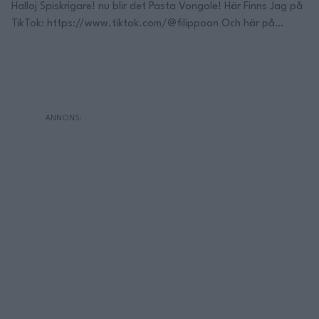
Halloj Spiskrigare! nu blir det Pasta Vongole! Här Finns Jag på
TikTok: https://www.tiktok.com/@filippoon Och här på
Instagram: @filippoon https://www.instagram.com/filippoon/
För jobbkontakt: Filipp8n@gmail.com
______________________________ Recept: Pasta Vongole 2p
20min Ingredienser: 500g Vongole musslor i nät ( annan sort
funkar med, tex blåmusslor eller hjärtmusslor) ½ chili,
finhackad 1 gul lök, finhackad 3 vitlöksklyftor, finhackad 3dl
vitt …
Continued