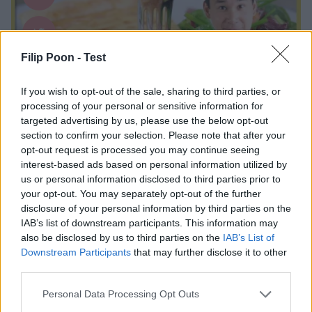
Fancy Kockniv: https://adtr.co/slFyk3 Brödkniv:
https://adtr.co/XmcR9r Bästa kniv setet:
https://adtr.co/zws3YS Lång trancherkniv:
Filip Poon -
Test
https://adtr.co/FXJmRZ Dunderkniv: …
Continued
If you wish to opt-out of the sale, sharing to third parties, or
processing of your personal or sensitive information for
targeted advertising by us, please use the below opt-out
section to confirm your selection. Please note that after your
Västerbottenpaj | Godaste receptet!
opt-out request is processed you may continue seeing
interest-based ads based on personal information utilized by
Halloj Spiskrigare! Här Finns Jag på TikTok:
us or personal information disclosed to third parties prior to
https://www.tiktok.com/@filippoon Och här på Instagram:
your opt-out. You may separately opt-out of the further
@filippoon https://www.instagram.com/filippoon/ För
disclosure of your personal information by third parties on the
jobbkontakt: Filipp8n@gmail.com
IAB’s list of downstream participants. This information may
______________________________ Recept: Filips
also be disclosed by us to third parties on the
IAB’s List of
Västerbottenpaj: 7-8 portioner OBS jag använde en form på
Downstream Participants
that may further disclose it to other
third parties.
27cm i diametern och ca 4cm hög. (Under detta recept hittar
Övrigt
du ingredienser för en 24cm stor form) Ingredienser: Pajdeg:
0/5
Personal Data Processing Opt Outs
140g kallt smör 3.5dl mjöl 4msk …
Continued