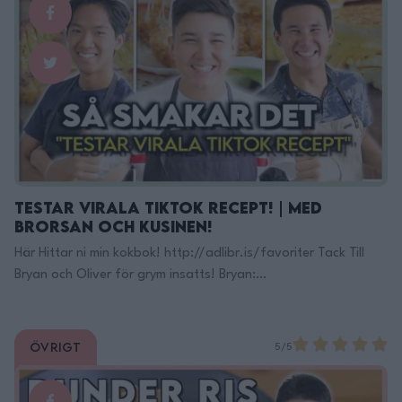
Testar Virala TikTok Recept! | Med
Brorsan och Kusinen!
Här Hittar ni min kokbok! http://adlibr.is/favoriter Tack Till
Bryan och Oliver för grym insatts! Bryan:
https://www.instagram.com/bryaanlaa/ Oliver:
https://www.instagram.com/oliver8poon/ Här Finns Jag på
TikTok: https://www.tiktok.com/@filippoon Och här på
Övrigt
5/5
Instagram: @filippoon https://www.instagram.com/filippoon/
För jobbkontakt: Filipp8n@gmail.com