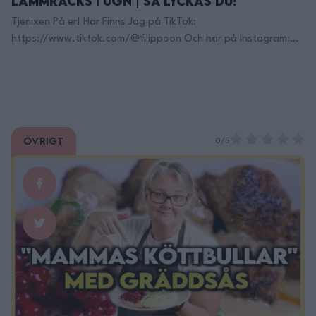
Lammracks i ugn | Så lyckas du!
Tjenixen På er! Här Finns Jag på TikTok:
https://www.tiktok.com/@filippoon Och här på Instagram:
@filippoon https://www.instagram.com/filippoon/ För
jobbkontakt: Filipp8n@gmail.com
______________________________ Recept: Lammracks med
Rödvinssås och hair coverts Temperatur: rare 50-55 Medeium
rare: 55-58 Medium: 58- 62 Ingredineser: 2p Lammracks: 500g
Övrigt
lammracks salt & peppar 1 vitlöksklyfta 50g smör 1msk torkad
0/5
timjan rapsolja Rödvinssås: 1 gullök, skivad …
Continued