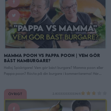
Mamma Poon vs Pappa Poon | VEM Gör
Bäst Hamburgare?
Halloj Spiskrigare! Vem gör bäst burgare? Mamma poon eller
Pappa poon? Rösta på din burgare i kommentarerna! Här
Finns Jag på TikTok: https://www.tiktok.com/@filippoon Och
här på Instagram: @filippoon
https://www.instagram.com/filippoon/ För jobbkontakt:
Övrigt
2.8333333333334/5
Filipp8n@gmail.com ______________________________ Recept:
______________________________ MIN KÖKSUTRUSTNING:
Kockkniv Denna rekomenderar jag!: https://adtr.co/YbViUB