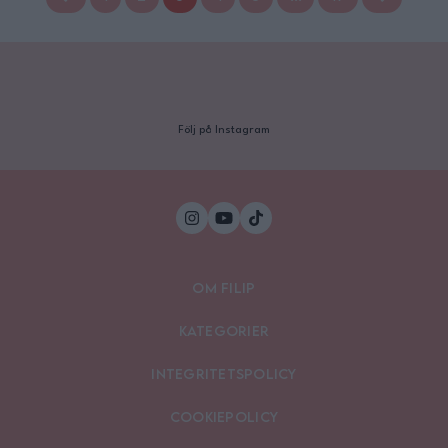
Instagram: @filippoon https://www.instagram.com/filippoon/
För jobbkontakt: Filipp8n@gmail.com
______________________________ Recept:
https://zeinaskitchen.se/fatteh-med-kott/
______________________________ …
Continued
Följ på Instagram
Om Filip
Kategorier
Integritetspolicy
Cookiepolicy