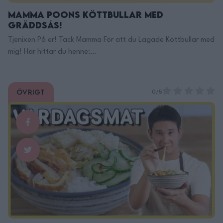
Mamma Poons Köttbullar med
Gräddsås!
Tjenixen På er! Tack Mamma För att du Lagade Köttbullar med
mig! Här hittar du henne:
https://www.instagram.com/katharinapoon/ Här Finns Jag
på TikTok: https://www.tiktok.com/@filippoon Och här på
Instagram: @filippoon https://www.instagram.com/filippoon/
Övrigt
0/5
För jobbkontakt: Filipp8n@gmail.com
______________________________ Recept: Mammas Poons
Köttbullar med Gräddsås och Mammamos: 4portioner: ca
45min Ingredienser: Mamma Poons Köttbullar: 1kg blandfärs
2st stora gullök( eller 3st …
Continued